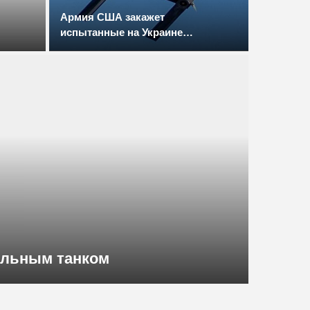
Армия США закажет
испытанные на Украине
ой
Switchblade
ульным танком