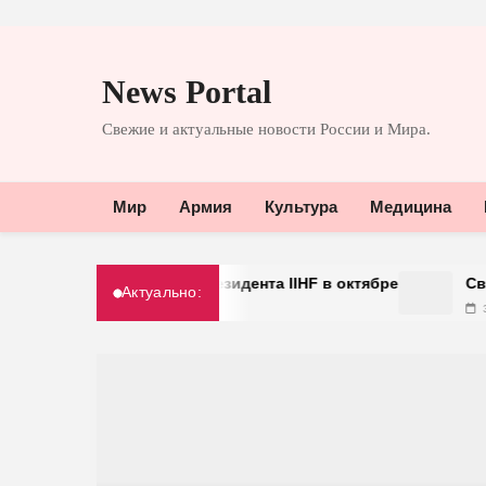
Перейти
к
News Portal
содержимому
Свежие и актуальные новости России и Мира.
Мир
Армия
Культура
Медицина
оде с поста президента IIHF в октябре
Сверхмассивна
Актуально:
30.03.2026