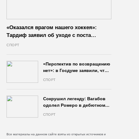
«Оказался врагом нашего хоккея»:
Тардиф заявил об уходе с поста
президента IIHF в октябре
СПОРТ
«Перспектив по возвращению
нет»: в Госдуме заявили, что
запрет на продажу пива на
СПОРТ
стадионах останется в силе
Сокрушил легенду: Вагабов
одолел Ромеро в дебютном
бою на голых кулаках и
СПОРТ
бросил вызов Джонсу
Все материалы на данном сайте взяты из открытых источников и