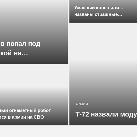
Ужасный конец или…
названы страшные
последствия для Саудовск
Аравии и ОАЭ от участия в
войне с Ираном
в попал под
дкой на
лимпиады
АРМИЯ
ный огнемётный робот
Т-72 назвали мод
лся в армии на СВО