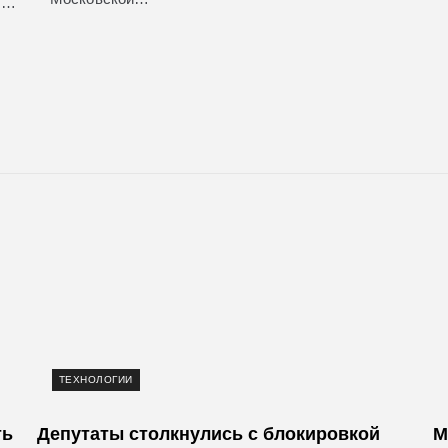
м…
ТЕХНОЛОГИИ
ть
Депутаты столкнулись с блокировкой
М