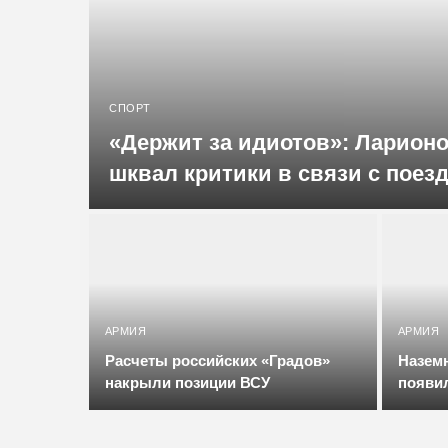
СПОРТ
«Держит за идиотов»: Ларионо
шквал критики в связи с поез
финал хоккейного турнира О
АРМИЯ
АРМИЯ
Расчеты российских «Градов»
Назем
накрыли позиции ВСУ
появи