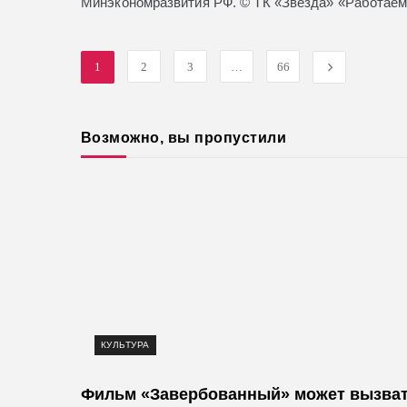
Минэкономразвития РФ. © ТК «Звезда» «Работае
1
2
3
…
66
Возможно, вы пропустили
КУЛЬТУРА
Фильм «Завербованный» может вызва