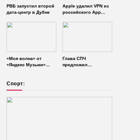
РВБ запустил второй
Apple удалил VPN из
дата-центр в Дубне
российского App
Store
«Моя волна» от
Глава СПЧ
«Яндекс Музыки»
предложил
начала работать без
отказаться от умных
интернета
колонок из
Спорт:
соображений
безопасности