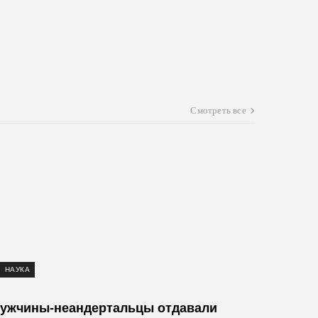
Смотреть все
НАУКА
СПОРТ
ужчины-неандертальцы отдавали
В тени