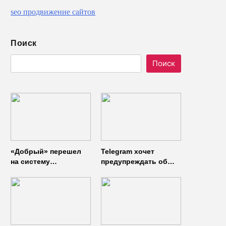
seo продвижение сайтов
Поиск
Поиск
«Добрый» перешел
Telegram хочет
на систему
предупреждать об
управления доступом
использовании
от
неофициальных
«Газинформсервис»
клиентов
мессенджера