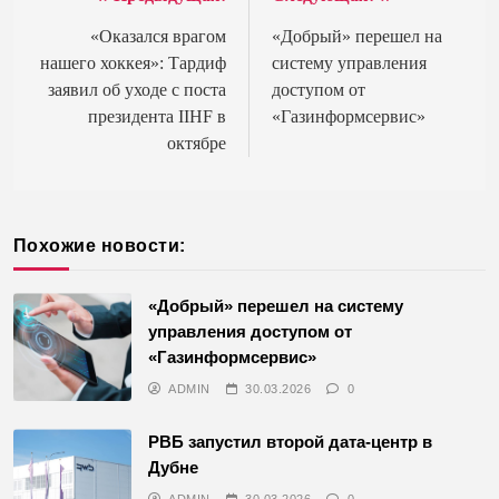
Навигация
по
«Оказался врагом
«Добрый» перешел на
нашего хоккея»: Тардиф
систему управления
записям
заявил об уходе с поста
доступом от
президента IIHF в
«Газинформсервис»
октябре
Похожие новости:
«Добрый» перешел на систему
управления доступом от
«Газинформсервис»
ADMIN
30.03.2026
0
РВБ запустил второй дата-центр в
Дубне