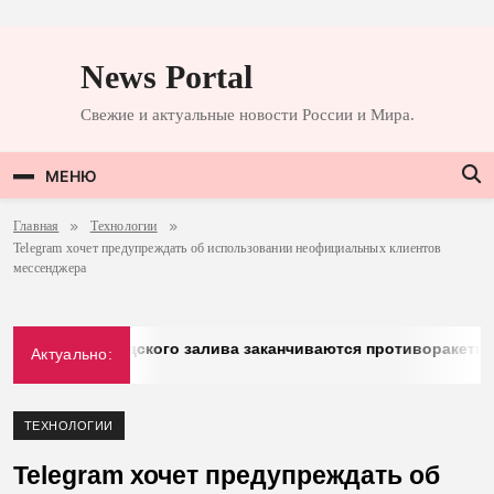
Перейти
к
News Portal
содержимому
Свежие и актуальные новости России и Мира.
МЕНЮ
Главная
Технологии
Telegram хочет предупреждать об использовании неофициальных клиентов
мессенджера
у стран Персидского залива заканчиваются противоракеты
Актуально:
ТЕХНОЛОГИИ
Telegram хочет предупреждать об