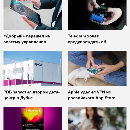
«Добрый» перешел на
Telegram хочет
систему управления
предупреждать об
доступом от
использовании
«Газинформсервис»
неофициальных клиентов
мессенджера
РВБ запустил второй дата-
Apple удалил VPN из
центр в Дубне
российского App Store