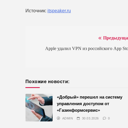
Источник:
itspeaker.ru
Предыдуща
Навигация
по
Apple удалил VPN из российского App Sto
записям
Похожие новости:
«Добрый» перешел на систему
управления доступом от
«Газинформсервис»
ADMIN
30.03.2026
0