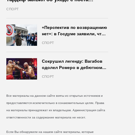
президента IIHF в октябре
СПОРТ
«Перспектив по возвращению
нет»: в Госдуме заявили, что
запрет на продажу пива на
СПОРТ
стадионах останется в силе
Сокрушил легенду: Вагабов
одолел Ромеро в дебютном
бою на голых кулаках и
СПОРТ
бросил вызов Джонсу
Все материалы на данном сайте взяты из открытых источников и
предоставляются исключительно в ознакомительных целях. Права
на материалы принадлежат их владельцам. Администрация сайта
ответственности за содержание материала не несет.
Если Вы обнаружили на нашем сайте материалы, которые