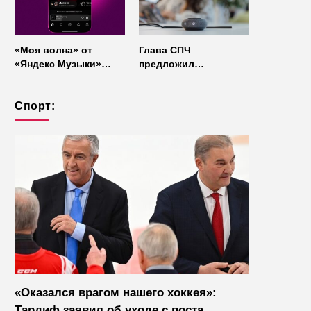
«Моя волна» от
Глава СПЧ
«Яндекс Музыки»
предложил
начала работать без
отказаться от умных
интернета
колонок из
Спорт:
соображений
безопасности
«Оказался врагом нашего хоккея»:
Тардиф заявил об уходе с поста