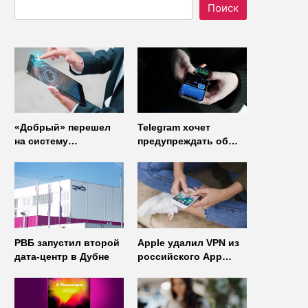
Поиск
«Добрый» перешел
Telegram хочет
на систему
предупреждать об
управления доступом
использовании
от
неофициальных
«Газинформсервис»
клиентов
мессенджера
РВБ запустил второй
Apple удалил VPN из
дата-центр в Дубне
российского App
Store