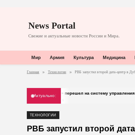
Перейти
к
News Portal
содержимому
Свежие и актуальные новости России и Мира.
Мир
Армия
Культура
Медицина
Главная
Технологии
РВБ запустил второй дата-центр в Ду
«Добрый» перешел на систему управления доступом от 
Актуально:
30.03.2026
ТЕХНОЛОГИИ
РВБ запустил второй дата