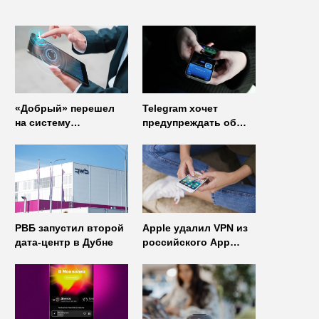
«Добрый» перешел
Telegram хочет
на систему
предупреждать об
управления доступом
использовании
от
неофициальных
«Газинформсервис»
клиентов
мессенджера
РВБ запустил второй
Apple удалил VPN из
дата-центр в Дубне
российского App
Store