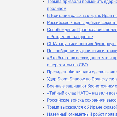
Трампа призвали применить ядерн
проливом
В Британии рассказали, как Иран 
Российские хакеры добыли секрет
Освобождение Православия: полево
в Рождество на фронте
США запустили противобункерную 
По сообщениям украинских источни
«Это было так неожиданно, что я п
о пережитом на СВО
Президент Финляндии сделал заяв
Удар Storm Shadow по Брянску свя
Военные защищают бронетехнику о
«Тайный склад НАТО» назвали воз
Российские войска сохранили высо
Трамп высказался об Иране фразой
Наземный огнемётный робот появи