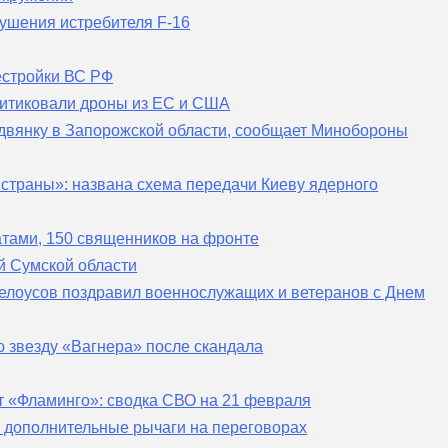
ушения истребителя F-16
естройки ВС РФ
критиковали дроны из ЕС и США
двянку в Запорожской области, сообщает Минобороны
 страны»: названа схема передачи Киеву ядерного
тами, 150 священников на фронте
й Сумской области
елоусов поздравил военнослужащих и ветеранов с Днем
 звезду «Вагнера» после скандала
т «Фламинго»: сводка СВО на 21 февраля
й дополнительные рычаги на переговорах