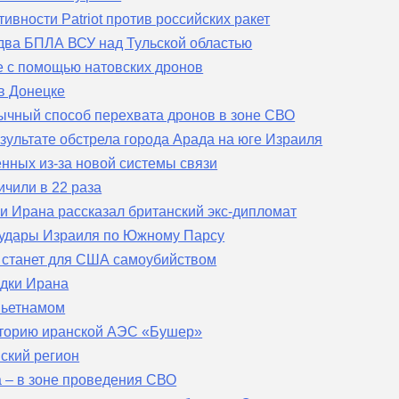
вности Patriot против российских ракет
два БПЛА ВСУ над Тульской областью
е с помощью натовских дронов
в Донецке
ычный способ перехвата дронов в зоне СВО
зультате обстрела города Арада на юге Израиля
нных из-за новой системы связи
ичили в 22 раза
ки Ирана рассказал британский экс-дипломат
 удары Израиля по Южному Парсу
е станет для США самоубийством
едки Ирана
Вьетнамом
иторию иранской АЭС «Бушер»
ский регион
а – в зоне проведения СВО