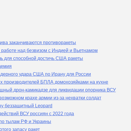
алива заканчиваются противоракеты
 работе над безвизом с Индией и Вьетнамом
ь для способной достичь США ракеты
демия
дерного удара США по Ирану для России
ких производителей БПЛА домохозяйками на кухне
щный дрон-камикадзе для ликвидации опорника ВСУ
возможном крахе армии из-за нехватки солдат
ву беззащитный Leopard
действий ВСУ россиян с 2022 года
 по тылам РФ и Украины
того запасу ракет