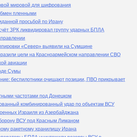
рвой мировой для шифрования
 обмен пленными
иданной просьбой по Ирану
счёт ЗРК ликвидировал группу ударных БПЛА
аправлении
уппировки «Север» выявили на Сумщине
разили цели на Красноармейском направлении СВО
кой авиации
роде Сумы
ие: беспилотники очищают позиции, ПВО прикрывает
тными частотами под Донецком
рованный комбинированный удар по объектам ВСУ
военных Израиля из Азербайджана
оборону ВСУ под Красным Лиманом
ному ракетному хранилищу Ирана