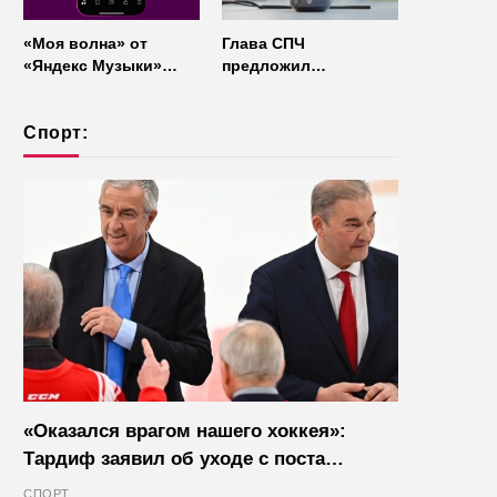
«Моя волна» от
Глава СПЧ
«Яндекс Музыки»
предложил
начала работать без
отказаться от умных
интернета
колонок из
Спорт:
соображений
безопасности
«Оказался врагом нашего хоккея»:
Тардиф заявил об уходе с поста
президента IIHF в октябре
СПОРТ