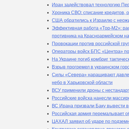
Иран задействовал технологию Пе
Хроника СВО: списание кредитов,
США обратились к Израилю с неож
Эффективная работа «Тор-М2»: ра
противника на Красноармейском н
Провокации против российской гр
Операторы войск БПС «Центра» по
На Украине погиб комбриг тактичес
Взрыв прогремел в украинском го
Силы «Севера» наращивают давлен
небо в Харьковской области
ВСУ применили дроны с нестандар
Российские войска нанесли масси
ВС Ирана призвали Баку вывести 
Российская армия перемалывает 
ЦАХАЛ заявил об ударе по подзем