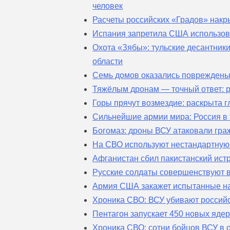
человек
Расчеты российских «Градов» накр
Испания запретила США использов
Охота «Зябы»: тульские десантник
области
Семь домов оказались повреждены 
Тяжёлым дронам — точный ответ: 
Горы прячут возмездие: раскрыта 
Сильнейшие армии мира: Россия в 
Богомаз: дроны ВСУ атаковали гра
На СВО используют нестандартную
Афганистан сбил пакистанский ист
Русские солдаты совершенствуют в
Армия США закажет испытанные на
Хроника СВО: ВСУ убивают россий
Пентагон запускает 450 новых яде
Хроника СВО: сотни бойцов ВСУ в 