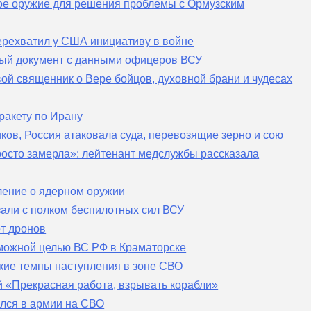
ое оружие для решения проблемы с Ормузским
перехватил у США инициативу в войне
ный документ с данными офицеров ВСУ
й священник о Вере бойцов, духовной брани и чудесах
ракету по Ирану
ков, Россия атаковала суда, перевозящие зерно и сою
росто замерла»: лейтенант медслужбы рассказала
ление о ядерном оружии
зали с полком беспилотных сил ВСУ
т дронов
можной целью ВС РФ в Краматорске
кие темпы наступления в зоне СВО
 «Прекрасная работа, взрывать корабли»
лся в армии на СВО