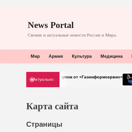
Перейти
к
News Portal
содержимому
Свежие и актуальные новости России и Мира.
Мир
Армия
Культура
Медицина
равления доступом от «Газинформсервис»
Telegram 
Актуально:
30.03.2026
Карта сайта
Страницы