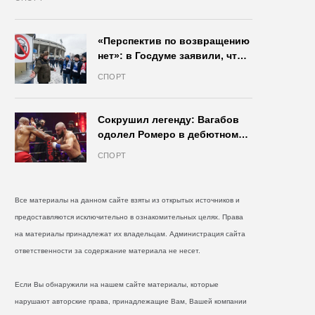
«Перспектив по возвращению
нет»: в Госдуме заявили, что
запрет на продажу пива на
СПОРТ
стадионах останется в силе
Сокрушил легенду: Вагабов
одолел Ромеро в дебютном
бою на голых кулаках и
СПОРТ
бросил вызов Джонсу
Все материалы на данном сайте взяты из открытых источников и
предоставляются исключительно в ознакомительных целях. Права
на материалы принадлежат их владельцам. Администрация сайта
ответственности за содержание материала не несет.
Если Вы обнаружили на нашем сайте материалы, которые
нарушают авторские права, принадлежащие Вам, Вашей компании