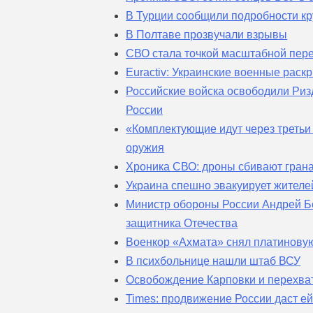
В Турции сообщили подробности кр
В Полтаве прозвучали взрывы
СВО стала точкой масштабной пер
Euractiv: Украинские военные рас
Российские войска освободили Риз
России
«Комплектующие идут через третьи
оружия
Хроника СВО: дроны сбивают грана
Украина спешно эвакуирует жителе
Министр обороны России Андрей Б
защитника Отечества
Военкор «Ахмата» снял платиновую
В психбольнице нашли штаб ВСУ
Освобождение Карповки и перехва
Times: продвижение России даст е