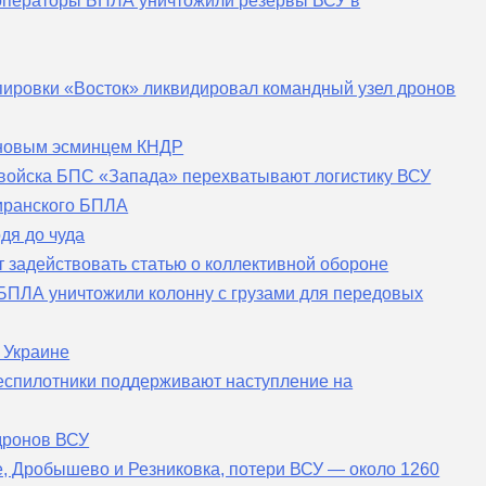
 операторы БПЛА уничтожили резервы ВСУ в
ппировки «Восток» ликвидировал командный узел дронов
 новым эсминцем КНДР
 войска БПС «Запада» перехватывают логистику ВСУ
 иранского БПЛА
дя до чуда
т задействовать статью о коллективной обороне
БПЛА уничтожили колонну с грузами для передовых
 Украине
беспилотники поддерживают наступление на
дронов ВСУ
, Дробышево и Резниковка, потери ВСУ — около 1260