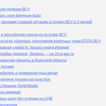
ыли позиции ВСУ
ать свои военные базы
и дронами сорвали ротацию и подвоз ВСУ в Сумской
в российском городе из-за атаки ВСУ
расчёты «Центра» уничтожили взлётные точки БПЛА ВСУ
главная слабость Запада перед Ираном
тройке лидеров, Украина — на 20-м месте
жданские объекты в Брянской области
 технику
ребитель в провинции Нангархар
оенную технику на поле боя
 Украине Switchblade
сих медиков
рных шахт без оглядки на СНВ
окружении