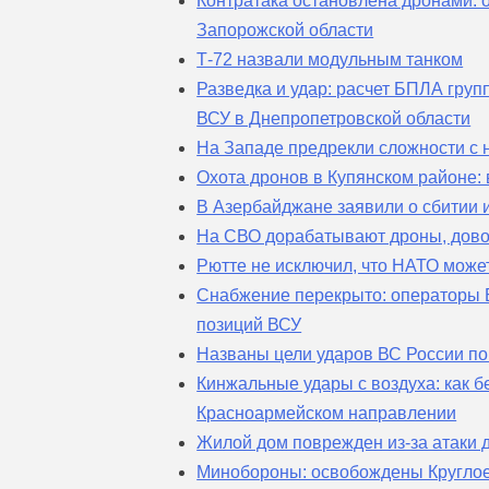
Контратака остановлена дронами:
Запорожской области
Т-72 назвали модульным танком
Разведка и удар: расчет БПЛА гру
ВСУ в Днепропетровской области
На Западе предрекли сложности с
Охота дронов в Купянском районе:
В Азербайджане заявили о сбитии
На СВО дорабатывают дроны, дово
Рютте не исключил, что НАТО може
Снабжение перекрыто: операторы 
позиций ВСУ
Названы цели ударов ВС России по
Кинжальные удары с воздуха: как 
Красноармейском направлении
Жилой дом поврежден из-за атаки 
Минобороны: освобождены Круглое