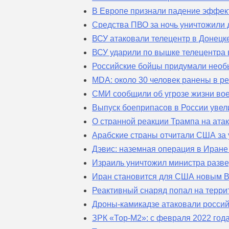
В Европе признали падение эффекти
Средства ПВО за ночь уничтожили 
ВСУ атаковали телецентр в Донецк
ВСУ ударили по вышке телецентра 
Российские бойцы придумали необ
MDA: около 30 человек ранены в ре
СМИ сообщили об угрозе жизни вое
Выпуск боеприпасов в России увел
О странной реакции Трампа на ата
Арабские страны отчитали США за
Дэвис: наземная операция в Иран
Израиль уничтожил министра разв
Иран становится для США новым 
Реактивный снаряд попал на терр
Дроны-камикадзе атаковали россий
ЗРК «Тор-М2»: с февраля 2022 год