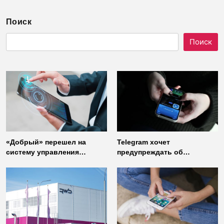
Поиск
Поиск
«Добрый» перешел на
Telegram хочет
систему управления
предупреждать об
доступом от
использовании
«Газинформсервис»
неофициальных клиентов
мессенджера