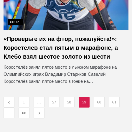
СПОРТ
«Проверьте их на фтор, пожалуйста!»:
Коростелёв стал пятым в марафоне, а
Клебо взял шестое золото из шести
Коростелёв занял пятое место в лыжном марафоне на
Олимпийских играх Владимир Стариков Савелий
Коростелёв занял пятое место в гонке на…
1
…
57
58
59
60
61
…
66