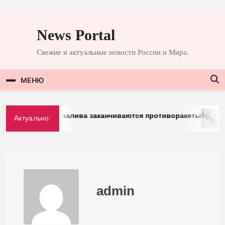
Перейти
к
News Portal
содержимому
Свежие и актуальные новости России и Мира.
МЕНЮ
Персидского залива заканчиваются противоракеты
«До
Актуально:
3
admin