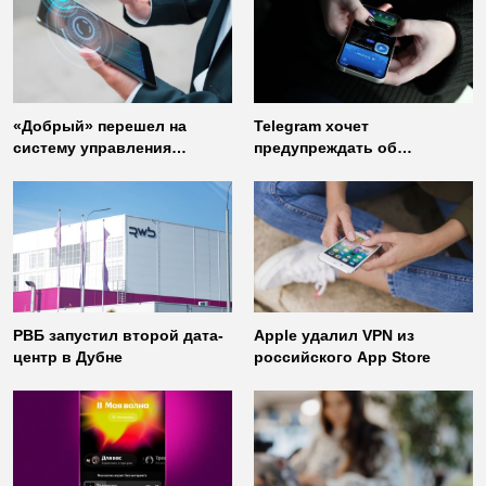
«Добрый» перешел на
Telegram хочет
систему управления
предупреждать об
доступом от
использовании
«Газинформсервис»
неофициальных клиентов
мессенджера
РВБ запустил второй дата-
Apple удалил VPN из
центр в Дубне
российского App Store