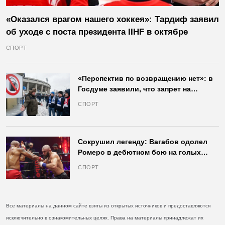
«Оказался врагом нашего хоккея»: Тардиф заявил
об уходе с поста президента IIHF в октябре
СПОРТ
«Перспектив по возвращению нет»: в
Госдуме заявили, что запрет на
продажу пива на стадионах останется
СПОРТ
в силе
Сокрушил легенду: Вагабов одолел
Ромеро в дебютном бою на голых
кулаках и бросил вызов Джонсу
СПОРТ
Все материалы на данном сайте взяты из открытых источников и предоставляются
исключительно в ознакомительных целях. Права на материалы принадлежат их