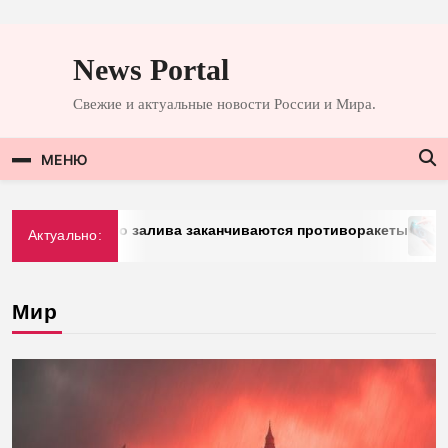
Перейти
к
News Portal
содержимому
Свежие и актуальные новости России и Мира.
МЕНЮ
 Персидского залива заканчиваются противоракеты
«Д
Актуально:
Мир