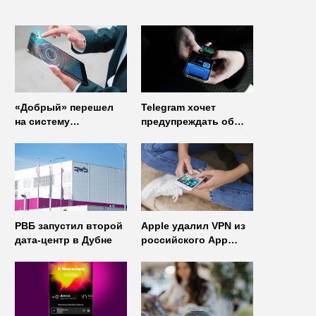
«Добрый» перешел
Telegram хочет
на систему
предупреждать об
управления доступом
использовании
от
неофициальных
«Газинформсервис»
клиентов
мессенджера
РВБ запустил второй
Apple удалил VPN из
дата-центр в Дубне
российского App
Store