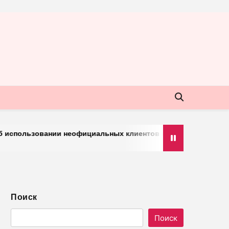
льзовании неофициальных клиентов мессенджера
«Оказ
30.
Поиск
Поиск