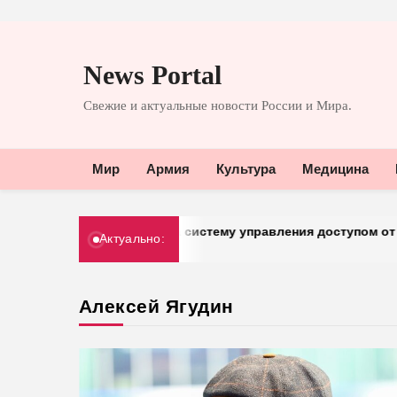
Перейти
к
News Portal
содержимому
Свежие и актуальные новости России и Мира.
Мир
Армия
Культура
Медицина
обрый» перешел на систему управления доступом от «Газин
Актуально:
30.03.2026
Алексей Ягудин