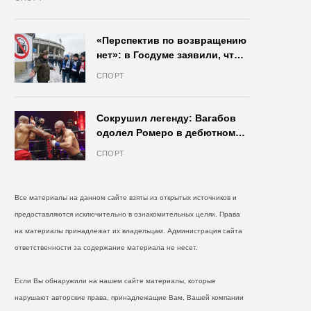
«Перспектив по возвращению
нет»: в Госдуме заявили, что
запрет на продажу пива на
СПОРТ
стадионах останется в силе
Сокрушил легенду: Вагабов
одолел Ромеро в дебютном
бою на голых кулаках и
СПОРТ
бросил вызов Джонсу
Все материалы на данном сайте взяты из открытых источников и
предоставляются исключительно в ознакомительных целях. Права
на материалы принадлежат их владельцам. Администрация сайта
ответственности за содержание материала не несет.
Если Вы обнаружили на нашем сайте материалы, которые
нарушают авторские права, принадлежащие Вам, Вашей компании