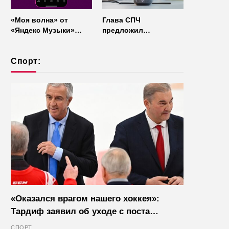
«Моя волна» от
Глава СПЧ
«Яндекс Музыки»
предложил
начала работать без
отказаться от умных
интернета
колонок из
Спорт:
соображений
безопасности
«Оказался врагом нашего хоккея»:
Тардиф заявил об уходе с поста
президента IIHF в октябре
СПОРТ