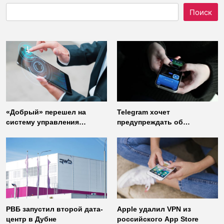
Поиск
«Добрый» перешел на
Telegram хочет
систему управления
предупреждать об
доступом от
использовании
«Газинформсервис»
неофициальных клиентов
мессенджера
РВБ запустил второй дата-
Apple удалил VPN из
центр в Дубне
российского App Store