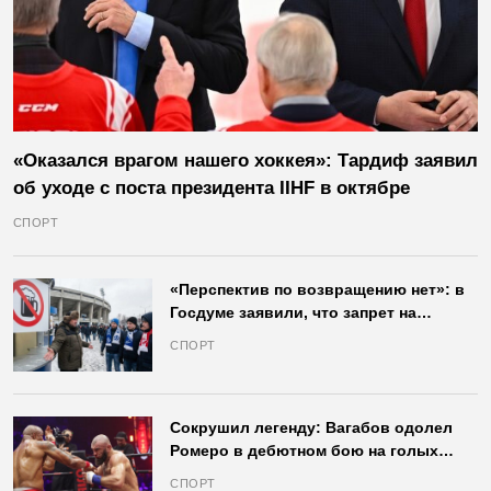
«Оказался врагом нашего хоккея»: Тардиф заявил
об уходе с поста президента IIHF в октябре
СПОРТ
«Перспектив по возвращению нет»: в
Госдуме заявили, что запрет на
продажу пива на стадионах останется
СПОРТ
в силе
Сокрушил легенду: Вагабов одолел
Ромеро в дебютном бою на голых
кулаках и бросил вызов Джонсу
СПОРТ