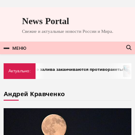
Перейти
к
News Portal
содержимому
Свежие и актуальные новости России и Мира.
МЕНЮ
тран Персидского залива заканчиваются противоракеты
Актуально:
Андрей Кравченко