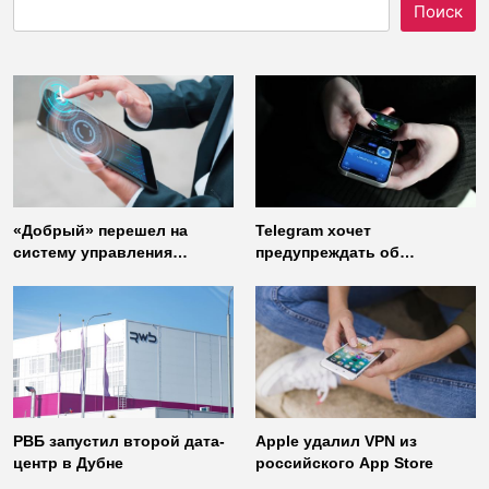
Поиск
«Добрый» перешел на
Telegram хочет
систему управления
предупреждать об
доступом от
использовании
«Газинформсервис»
неофициальных клиентов
мессенджера
РВБ запустил второй дата-
Apple удалил VPN из
центр в Дубне
российского App Store