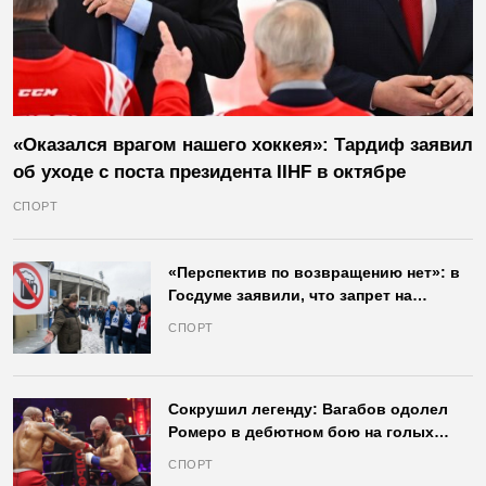
«Оказался врагом нашего хоккея»: Тардиф заявил
об уходе с поста президента IIHF в октябре
СПОРТ
«Перспектив по возвращению нет»: в
Госдуме заявили, что запрет на
продажу пива на стадионах останется
СПОРТ
в силе
Сокрушил легенду: Вагабов одолел
Ромеро в дебютном бою на голых
кулаках и бросил вызов Джонсу
СПОРТ