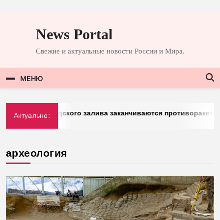
Перейти
к
News Portal
содержимому
Свежие и актуальные новости России и Мира.
МЕНЮ
у стран Персидского залива заканчиваются противоракеты
Актуально:
археология