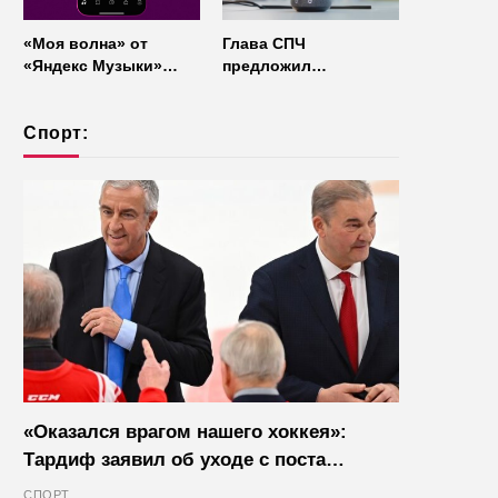
«Моя волна» от
Глава СПЧ
«Яндекс Музыки»
предложил
начала работать без
отказаться от умных
интернета
колонок из
Спорт:
соображений
безопасности
«Оказался врагом нашего хоккея»:
Тардиф заявил об уходе с поста
президента IIHF в октябре
СПОРТ