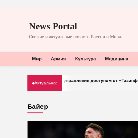
Перейти
к
News Portal
содержимому
Свежие и актуальные новости России и Мира.
Мир
Армия
Культура
Медицина
перешел на систему управления доступом от «Газинформсер
Актуально:
Байер