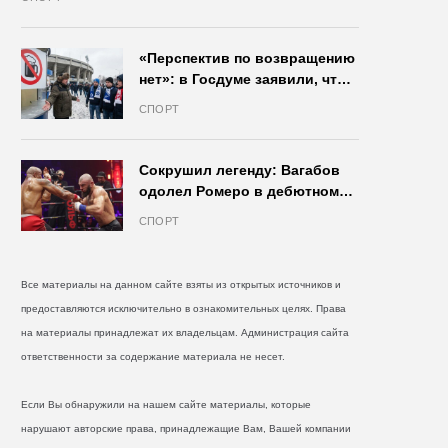
«Перспектив по возвращению
нет»: в Госдуме заявили, что
запрет на продажу пива на
СПОРТ
стадионах останется в силе
Сокрушил легенду: Вагабов
одолел Ромеро в дебютном
бою на голых кулаках и
СПОРТ
бросил вызов Джонсу
Все материалы на данном сайте взяты из открытых источников и
предоставляются исключительно в ознакомительных целях. Права
на материалы принадлежат их владельцам. Администрация сайта
ответственности за содержание материала не несет.
Если Вы обнаружили на нашем сайте материалы, которые
нарушают авторские права, принадлежащие Вам, Вашей компании