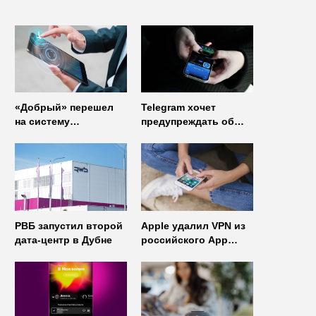
«Добрый» перешел
Telegram хочет
на систему
предупреждать об
управления доступом
использовании
от
неофициальных
«Газинформсервис»
клиентов
мессенджера
РВБ запустил второй
Apple удалил VPN из
дата-центр в Дубне
российского App
Store