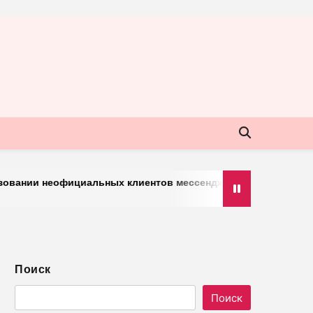
и неофициальных клиентов мессенджера
«Оказался вр
30.03.2026
Поиск
Поиск