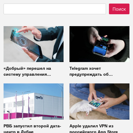
Поиск
«Добрый» перешел на
Telegram хочет
систему управления
предупреждать об
доступом от
использовании
«Газинформсервис»
неофициальных клиентов
мессенджера
РВБ запустил второй дата-
Apple удалил VPN из
центр в Дубне
российского App Store