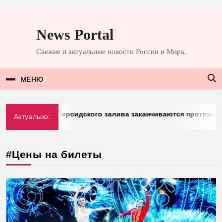
Перейти
к
News Portal
содержимому
Свежие и актуальные новости России и Мира.
МЕНЮ
mberg: у стран Персидского залива заканчиваются противора
Актуально:
03.2026
#Цены на билеты