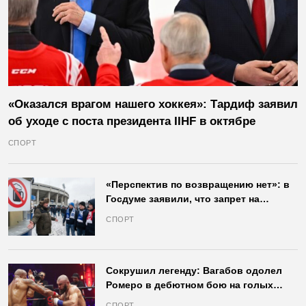
«Оказался врагом нашего хоккея»: Тардиф заявил
об уходе с поста президента IIHF в октябре
СПОРТ
«Перспектив по возвращению нет»: в
Госдуме заявили, что запрет на
продажу пива на стадионах останется
СПОРТ
в силе
Сокрушил легенду: Вагабов одолел
Ромеро в дебютном бою на голых
кулаках и бросил вызов Джонсу
СПОРТ