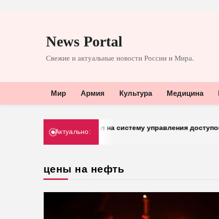
Перейти
к
News Portal
содержимому
Свежие и актуальные новости России и Мира.
Мир
Армия
Культура
Медицина
«Добрый» перешел на систему управления доступом от «
Актуально:
30.03.2026
цены на нефть