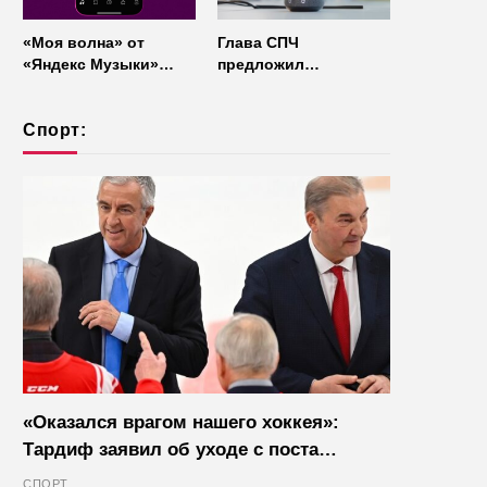
«Моя волна» от
Глава СПЧ
«Яндекс Музыки»
предложил
начала работать без
отказаться от умных
интернета
колонок из
Спорт:
соображений
безопасности
«Оказался врагом нашего хоккея»:
Тардиф заявил об уходе с поста
президента IIHF в октябре
СПОРТ