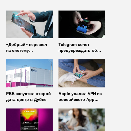
«Добрый» перешел
Telegram хочет
на систему
предупреждать об
управления доступом
использовании
от
неофициальных
«Газинформсервис»
клиентов
мессенджера
РВБ запустил второй
Apple удалил VPN из
дата-центр в Дубне
российского App
Store