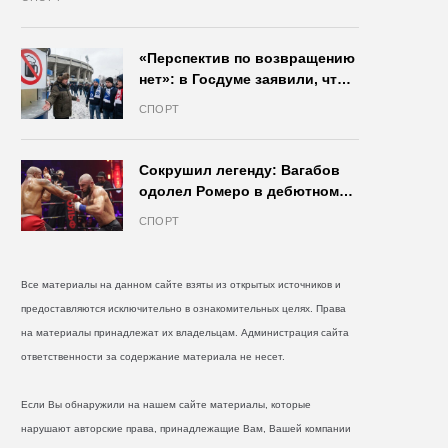
«Перспектив по возвращению
нет»: в Госдуме заявили, что
запрет на продажу пива на
СПОРТ
стадионах останется в силе
Сокрушил легенду: Вагабов
одолел Ромеро в дебютном
бою на голых кулаках и
СПОРТ
бросил вызов Джонсу
Все материалы на данном сайте взяты из открытых источников и
предоставляются исключительно в ознакомительных целях. Права
на материалы принадлежат их владельцам. Администрация сайта
ответственности за содержание материала не несет.
Если Вы обнаружили на нашем сайте материалы, которые
нарушают авторские права, принадлежащие Вам, Вашей компании