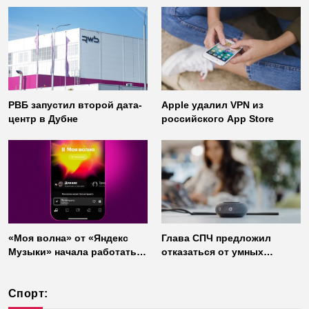
«Газинформсервис»
неофициальных клиентов
мессенджера
РВБ запустил второй дата-
Apple удалил VPN из
центр в Дубне
российского App Store
«Моя волна» от «Яндекс
Глава СПЧ предложил
Музыки» начала работать
отказаться от умных
без интернета
колонок из соображений
безопасности
Спорт: