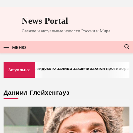
Перейти
к
News Portal
содержимому
Свежие и актуальные новости России и Мира.
МЕНЮ
g: у стран Персидского залива заканчиваются противоракет
Актуально:
26
Даниил Глейхенгауз