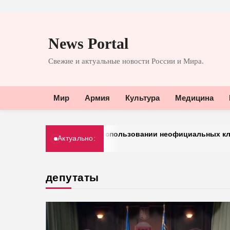
Перейти
к
News Portal
содержимому
Свежие и актуальные новости России и Мира.
Мир
Армия
Культура
Медицина
т предупреждать об использовании неофициальных клиентов 
Актуально:
депутаты