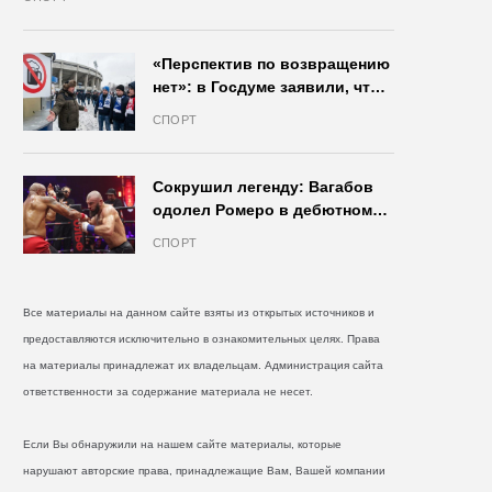
«Перспектив по возвращению
нет»: в Госдуме заявили, что
запрет на продажу пива на
СПОРТ
стадионах останется в силе
Сокрушил легенду: Вагабов
одолел Ромеро в дебютном
бою на голых кулаках и
СПОРТ
бросил вызов Джонсу
Все материалы на данном сайте взяты из открытых источников и
предоставляются исключительно в ознакомительных целях. Права
на материалы принадлежат их владельцам. Администрация сайта
ответственности за содержание материала не несет.
Если Вы обнаружили на нашем сайте материалы, которые
нарушают авторские права, принадлежащие Вам, Вашей компании