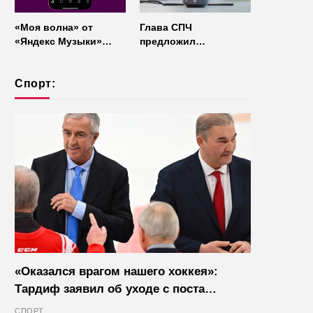
«Моя волна» от
Глава СПЧ
«Яндекс Музыки»
предложил
начала работать без
отказаться от умных
интернета
колонок из
Спорт:
соображений
безопасности
«Оказался врагом нашего хоккея»:
Тардиф заявил об уходе с поста
президента IIHF в октябре
СПОРТ