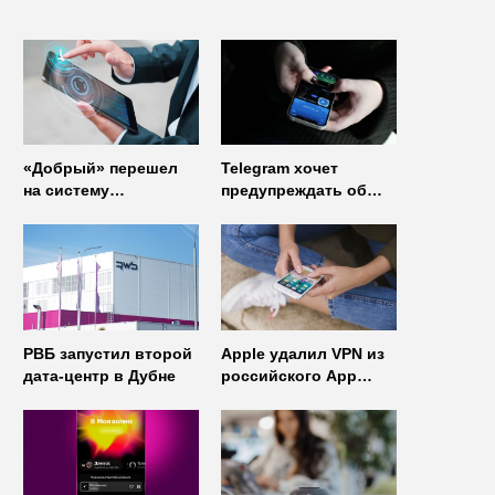
«Добрый» перешел
Telegram хочет
на систему
предупреждать об
управления доступом
использовании
от
неофициальных
«Газинформсервис»
клиентов
мессенджера
РВБ запустил второй
Apple удалил VPN из
дата-центр в Дубне
российского App
Store