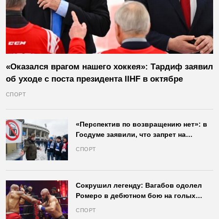
«Оказался врагом нашего хоккея»: Тардиф заявил
об уходе с поста президента IIHF в октябре
СПОРТ
«Перспектив по возвращению нет»: в
Госдуме заявили, что запрет на
продажу пива на стадионах останется
СПОРТ
в силе
Сокрушил легенду: Вагабов одолел
Ромеро в дебютном бою на голых
кулаках и бросил вызов Джонсу
СПОРТ