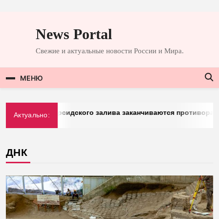
Перейти
к
News Portal
содержимому
Свежие и актуальные новости России и Мира.
МЕНЮ
rg: у стран Персидского залива заканчиваются противоракет
Актуально:
2026
ДНК