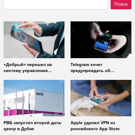
Поиск
«Добрый» перешел на
Telegram хочет
систему управления
предупреждать об
доступом от
использовании
«Газинформсервис»
неофициальных клиентов
мессенджера
РВБ запустил второй дата-
Apple удалил VPN из
центр в Дубне
российского App Store