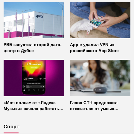
«Газинформсервис»
неофициальных клиентов
мессенджера
РВБ запустил второй дата-
Apple удалил VPN из
центр в Дубне
российского App Store
«Моя волна» от «Яндекс
Глава СПЧ предложил
Музыки» начала работать
отказаться от умных
без интернета
колонок из соображений
безопасности
Спорт: