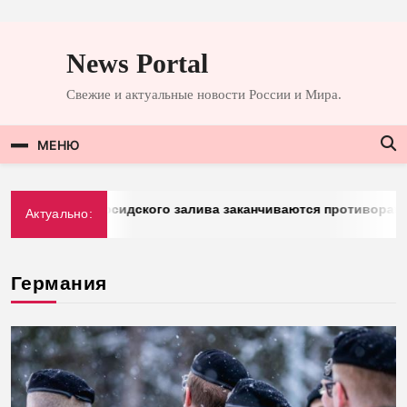
Перейти
к
News Portal
содержимому
Свежие и актуальные новости России и Мира.
МЕНЮ
g: у стран Персидского залива заканчиваются противоракеты
Актуально:
26
Германия