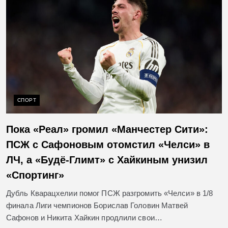
СПОРТ
Пока «Реал» громил «Манчестер Сити»:
ПСЖ с Сафоновым отомстил «Челси» в
ЛЧ, а «Будё-Глимт» с Хайкиным унизил
«Спортинг»
Дубль Кварацхелии помог ПСЖ разгромить «Челси» в 1/8
финала Лиги чемпионов Борислав Головин Матвей
Сафонов и Никита Хайкин продлили свои…