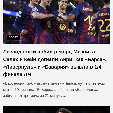
СПОРТ
Левандовски побил рекорд Месси, а
Салах и Кейн догнали Анри: как «Барса»,
«Ливерпуль» и «Бавария» вышли в 1/4
финала ЛЧ
«Барселона» забила семь мячей «Ньюкаслу» в ответном
матче 1/8 финала ЛЧ Борислав Головин «Барселона»
забила четыре мяча за 21 минуту…