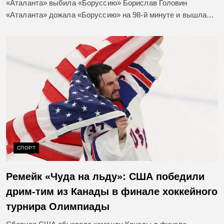
«Аталанта» выбила «Боруссию» Борислав Головин
«Аталанта» дожала «Боруссию» на 98‑й минуте и вышла…
СПОРТ
Ремейк «Чуда на льду»: США победили
дрим-тим из Канады в финале хоккейного
турнира Олимпиады