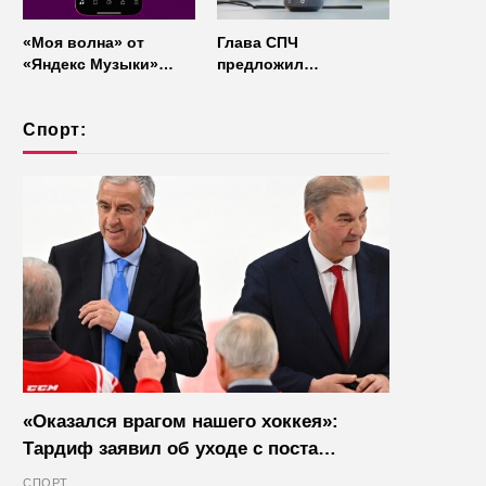
«Моя волна» от
Глава СПЧ
«Яндекс Музыки»
предложил
начала работать без
отказаться от умных
интернета
колонок из
Спорт:
соображений
безопасности
«Оказался врагом нашего хоккея»:
Тардиф заявил об уходе с поста
президента IIHF в октябре
СПОРТ