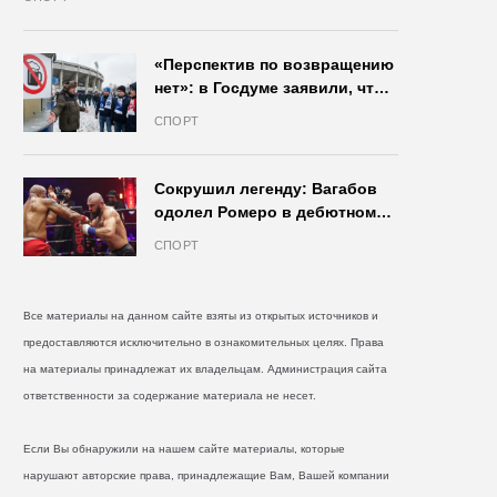
«Перспектив по возвращению
нет»: в Госдуме заявили, что
запрет на продажу пива на
СПОРТ
стадионах останется в силе
Сокрушил легенду: Вагабов
одолел Ромеро в дебютном
бою на голых кулаках и
СПОРТ
бросил вызов Джонсу
Все материалы на данном сайте взяты из открытых источников и
предоставляются исключительно в ознакомительных целях. Права
на материалы принадлежат их владельцам. Администрация сайта
ответственности за содержание материала не несет.
Если Вы обнаружили на нашем сайте материалы, которые
нарушают авторские права, принадлежащие Вам, Вашей компании