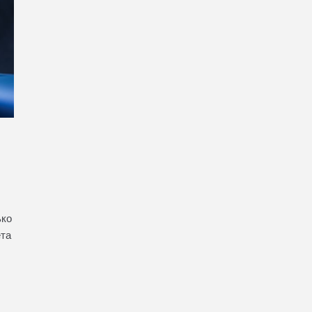
ько
ета