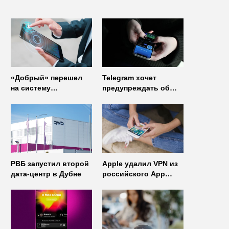
«Добрый» перешел
Telegram хочет
на систему
предупреждать об
управления доступом
использовании
от
неофициальных
«Газинформсервис»
клиентов
мессенджера
РВБ запустил второй
Apple удалил VPN из
дата-центр в Дубне
российского App
Store