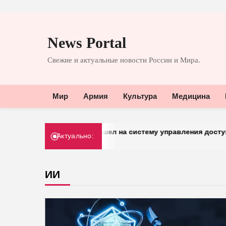
Перейти
к
News Portal
содержимому
Свежие и актуальные новости России и Мира.
Мир
Армия
Культура
Медицина
«Добрый» перешел на систему управления доступом от 
Актуально:
30.03.2026
ИИ