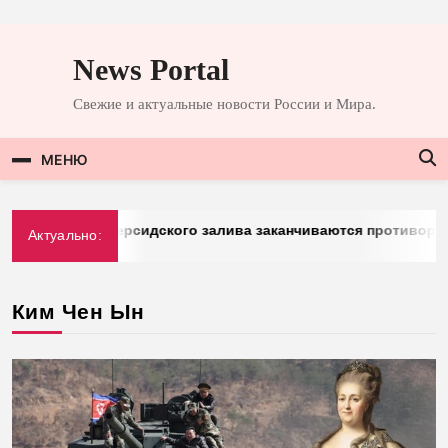
Перейти
к
News Portal
содержимому
Свежие и актуальные новости России и Мира.
МЕНЮ
berg: у стран Персидского залива заканчиваются противорак
Актуально:
.2026
Ким Чен Ын