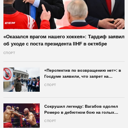
«Оказался врагом нашего хоккея»: Тардиф заявил
об уходе с поста президента IIHF в октябре
СПОРТ
«Перспектив по возвращению нет»: в
Госдуме заявили, что запрет на
продажу пива на стадионах останется
СПОРТ
в силе
Сокрушил легенду: Вагабов одолел
Ромеро в дебютном бою на голых
кулаках и бросил вызов Джонсу
СПОРТ