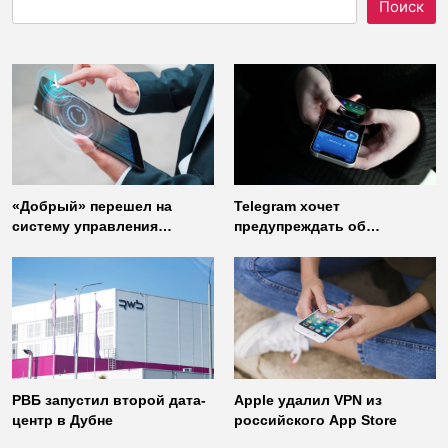
Поиск
«Добрый» перешел на
Telegram хочет
систему управления
предупреждать об
доступом от
использовании
«Газинформсервис»
неофициальных клиентов
мессенджера
РВБ запустил второй дата-
Apple удалил VPN из
центр в Дубне
российского App Store