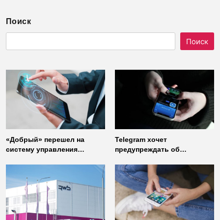
Поиск
Поиск
«Добрый» перешел на
Telegram хочет
систему управления
предупреждать об
доступом от
использовании
«Газинформсервис»
неофициальных клиентов
мессенджера