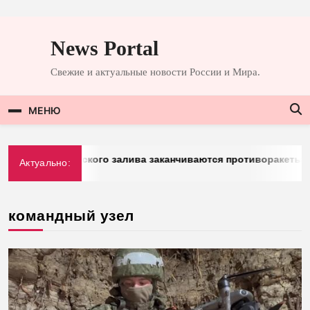
Перейти
к
News Portal
содержимому
Свежие и актуальные новости России и Мира.
МЕНЮ
у стран Персидского залива заканчиваются противоракеты
Актуально:
командный узел