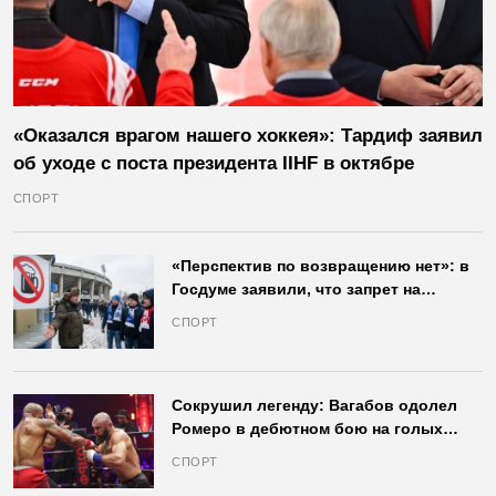
«Оказался врагом нашего хоккея»: Тардиф заявил
об уходе с поста президента IIHF в октябре
СПОРТ
«Перспектив по возвращению нет»: в
Госдуме заявили, что запрет на
продажу пива на стадионах останется
СПОРТ
в силе
Сокрушил легенду: Вагабов одолел
Ромеро в дебютном бою на голых
кулаках и бросил вызов Джонсу
СПОРТ