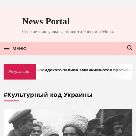
Перейти
к
News Portal
содержимому
Свежие и актуальные новости России и Мира.
МЕНЮ
berg: у стран Персидского залива заканчиваются противорак
Актуально:
3.2026
#Культурный код Украины