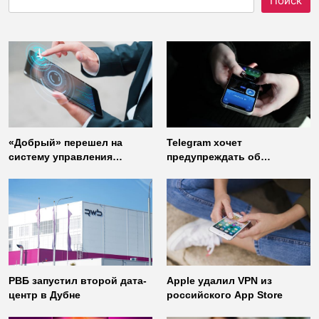
Поиск
«Добрый» перешел на
Telegram хочет
систему управления
предупреждать об
доступом от
использовании
«Газинформсервис»
неофициальных клиентов
мессенджера
РВБ запустил второй дата-
Apple удалил VPN из
центр в Дубне
российского App Store