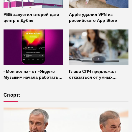
РВБ запустил второй дата-
Apple удалил VPN из
центр в Дубне
российского App Store
«Моя волна» от «Яндекс
Глава СПЧ предложил
Музыки» начала работать
отказаться от умных
без интернета
колонок из соображений
безопасности
Спорт: