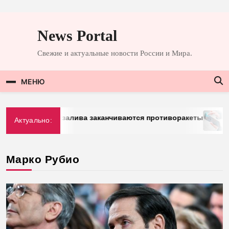
Перейти
к
News Portal
содержимому
Свежие и актуальные новости России и Мира.
МЕНЮ
ан Персидского залива заканчиваются противоракеты
Актуально:
Марко Рубио