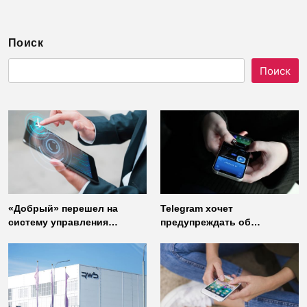
Поиск
Поиск
«Добрый» перешел на
Telegram хочет
систему управления
предупреждать об
доступом от
использовании
«Газинформсервис»
неофициальных клиентов
мессенджера