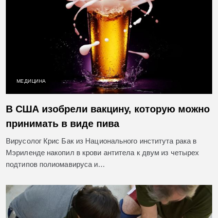
МЕДИЦИНА
В США изобрели вакцину, которую можно
принимать в виде пива
Вирусолог Крис Бак из Национального института рака в
Мэриленде накопил в крови антитела к двум из четырех
подтипов полиомавируса и…