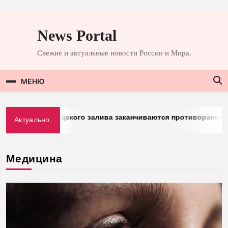
Перейти
к
News Portal
содержимому
Свежие и актуальные новости России и Мира.
МЕНЮ
 стран Персидского залива заканчиваются противоракеты
Актуально:
Медицина