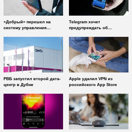
«Добрый» перешел на
Telegram хочет
систему управления
предупреждать об
доступом от
использовании
«Газинформсервис»
неофициальных клиентов
мессенджера
РВБ запустил второй дата-
Apple удалил VPN из
центр в Дубне
российского App Store