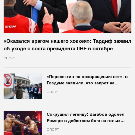
«Оказался врагом нашего хоккея»: Тардиф заявил
об уходе с поста президента IIHF в октябре
СПОРТ
«Перспектив по возвращению нет»: в
Госдуме заявили, что запрет на
продажу пива на стадионах останется
СПОРТ
в силе
Сокрушил легенду: Вагабов одолел
Ромеро в дебютном бою на голых
кулаках и бросил вызов Джонсу
СПОРТ