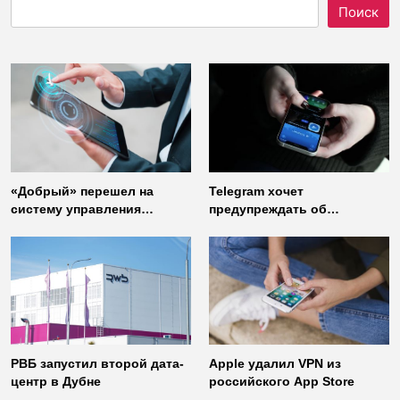
Поиск
«Добрый» перешел на
Telegram хочет
систему управления
предупреждать об
доступом от
использовании
«Газинформсервис»
неофициальных клиентов
мессенджера
РВБ запустил второй дата-
Apple удалил VPN из
центр в Дубне
российского App Store