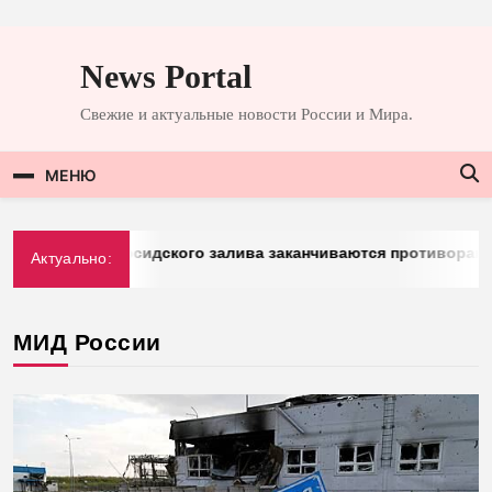
Перейти
к
News Portal
содержимому
Свежие и актуальные новости России и Мира.
МЕНЮ
rg: у стран Персидского залива заканчиваются противоракет
Актуально:
026
МИД России