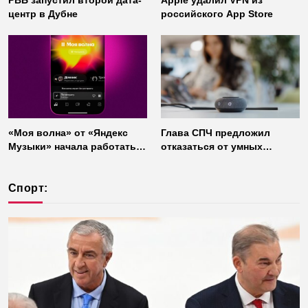
РВБ запустил второй дата-
Apple удалил VPN из
центр в Дубне
российского App Store
«Моя волна» от «Яндекс
Глава СПЧ предложил
Музыки» начала работать
отказаться от умных
без интернета
колонок из соображений
безопасности
Спорт: