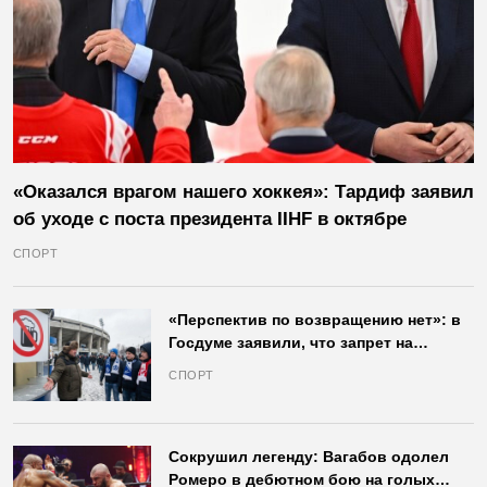
«Оказался врагом нашего хоккея»: Тардиф заявил
об уходе с поста президента IIHF в октябре
СПОРТ
«Перспектив по возвращению нет»: в
Госдуме заявили, что запрет на
продажу пива на стадионах останется
СПОРТ
в силе
Сокрушил легенду: Вагабов одолел
Ромеро в дебютном бою на голых