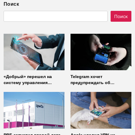
Поиск
Поиск
«Добрый» перешел на
Telegram хочет
систему управления
предупреждать об
доступом от
использовании
«Газинформсервис»
неофициальных клиентов
мессенджера