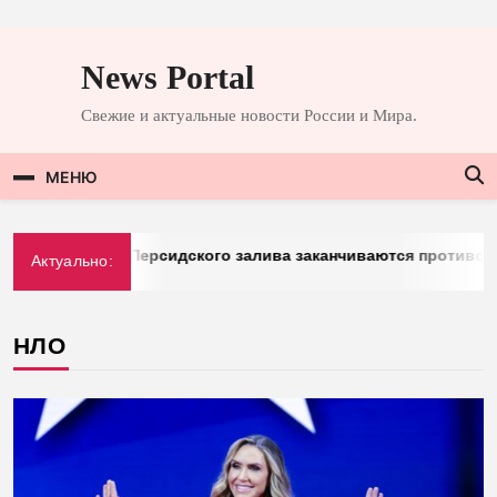
Перейти
к
News Portal
содержимому
Свежие и актуальные новости России и Мира.
МЕНЮ
mberg: у стран Персидского залива заканчиваются противора
Актуально:
03.2026
НЛО