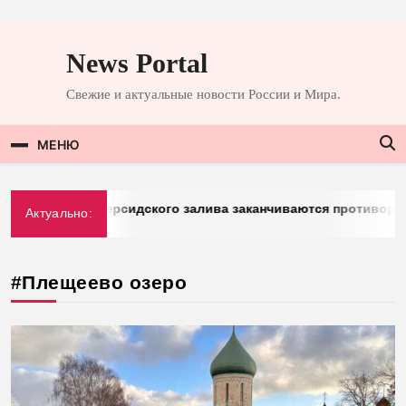
Перейти
к
News Portal
содержимому
Свежие и актуальные новости России и Мира.
МЕНЮ
erg: у стран Персидского залива заканчиваются противорак
Актуально:
.2026
#Плещеево озеро