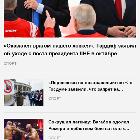
«Оказался врагом нашего хоккея»: Тардиф заявил
об уходе с поста президента IIHF в октябре
СПОРТ
«Перспектив по возвращению нет»: в
Госдуме заявили, что запрет на
продажу пива на стадионах останется
СПОРТ
в силе
Сокрушил легенду: Вагабов одолел
Ромеро в дебютном бою на голых
кулаках и бросил вызов Джонсу
СПОРТ