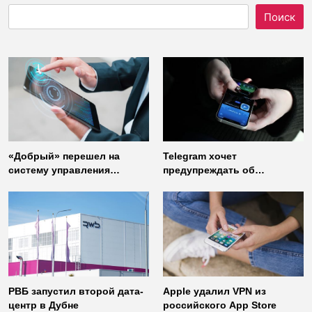
Поиск
«Добрый» перешел на
Telegram хочет
систему управления
предупреждать об
доступом от
использовании
«Газинформсервис»
неофициальных клиентов
мессенджера
РВБ запустил второй дата-
Apple удалил VPN из
центр в Дубне
российского App Store