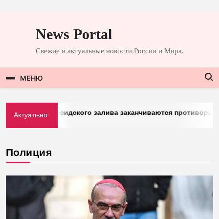
Перейти
к
News Portal
содержимому
Свежие и актуальные новости России и Мира.
МЕНЮ
rg: у стран Персидского залива заканчиваются противоракет
Актуально:
026
Полиция