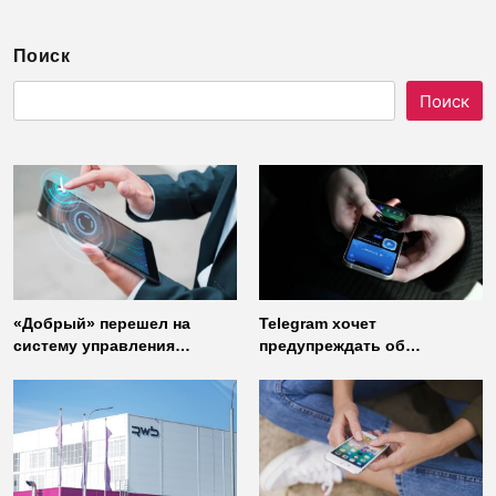
Поиск
Поиск
«Добрый» перешел на
Telegram хочет
систему управления
предупреждать об
доступом от
использовании
«Газинформсервис»
неофициальных клиентов
мессенджера