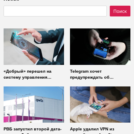
Поиск
«Добрый» перешел на
Telegram хочет
систему управления
предупреждать об
доступом от
использовании
«Газинформсервис»
неофициальных клиентов
мессенджера
РВБ запустил второй дата-
Apple удалил VPN из