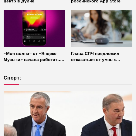
центр в Дубне
российского App Store
«Моя волна» от «Яндекс
Глава СПЧ предложил
Музыки» начала работать
отказаться от умных
без интернета
колонок из соображений
безопасности
Спорт: