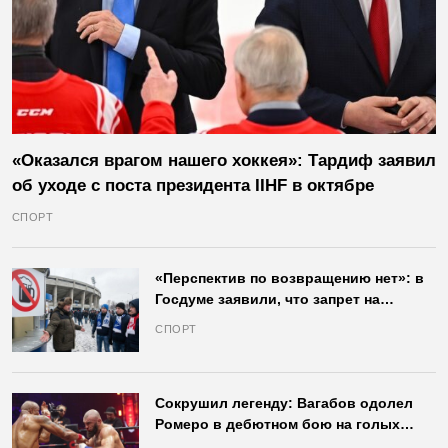
«Оказался врагом нашего хоккея»: Тардиф заявил
об уходе с поста президента IIHF в октябре
СПОРТ
«Перспектив по возвращению нет»: в
Госдуме заявили, что запрет на
продажу пива на стадионах останется
СПОРТ
в силе
Сокрушил легенду: Вагабов одолел
Ромеро в дебютном бою на голых
кулаках и бросил вызов Джонсу