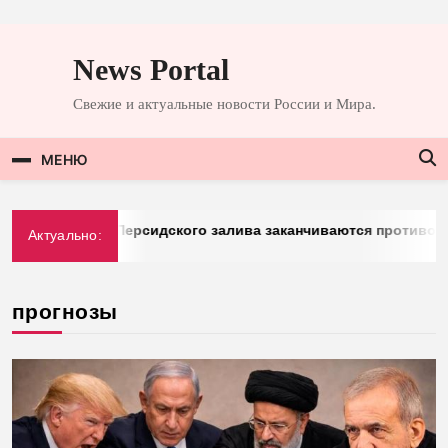
Перейти
к
News Portal
содержимому
Свежие и актуальные новости России и Мира.
МЕНЮ
berg: у стран Персидского залива заканчиваются противорак
Актуально:
3.2026
прогнозы