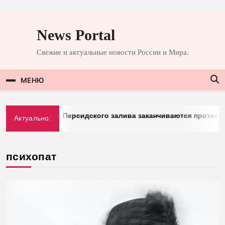
Перейти
к
News Portal
содержимому
Свежие и актуальные новости России и Мира.
МЕНЮ
omberg: у стран Персидского залива заканчиваются противор
Актуально:
.03.2026
психопат