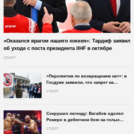
«Оказался врагом нашего хоккея»: Тардиф заявил
об уходе с поста президента IIHF в октябре
СПОРТ
«Перспектив по возвращению нет»: в
Госдуме заявили, что запрет на
продажу пива на стадионах останется
СПОРТ
в силе
Сокрушил легенду: Вагабов одолел
Ромеро в дебютном бою на голых
кулаках и бросил вызов Джонсу
СПОРТ