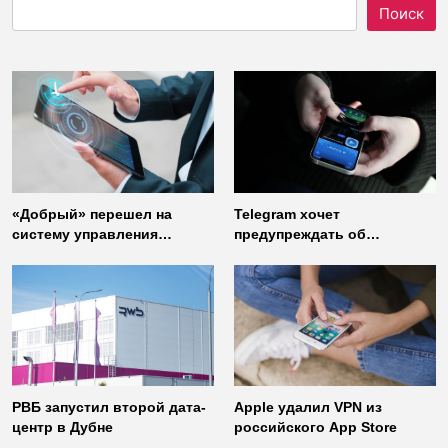
Поиск
«Добрый» перешел на
Telegram хочет
систему управления
предупреждать об
доступом от
использовании
«Газинформсервис»
неофициальных клиентов
мессенджера
РВБ запустил второй дата-
Apple удалил VPN из
центр в Дубне
российского App Store