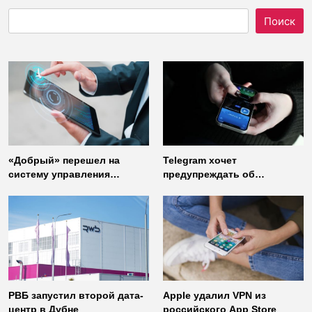
Поиск
«Добрый» перешел на
Telegram хочет
систему управления
предупреждать об
доступом от
использовании
«Газинформсервис»
неофициальных клиентов
мессенджера
РВБ запустил второй дата-
Apple удалил VPN из
центр в Дубне
российского App Store