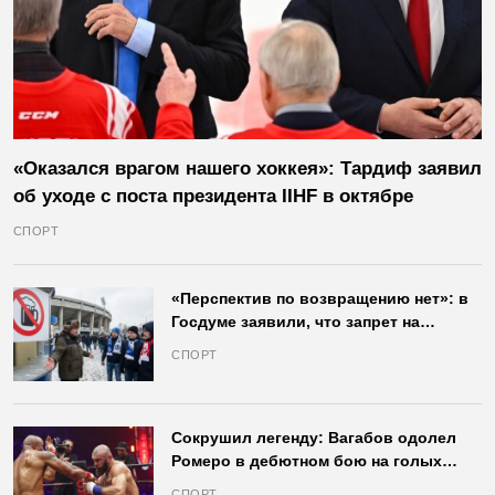
«Оказался врагом нашего хоккея»: Тардиф заявил
об уходе с поста президента IIHF в октябре
СПОРТ
«Перспектив по возвращению нет»: в
Госдуме заявили, что запрет на
продажу пива на стадионах останется
СПОРТ
в силе
Сокрушил легенду: Вагабов одолел
Ромеро в дебютном бою на голых
кулаках и бросил вызов Джонсу
СПОРТ