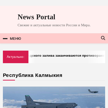
Перейти
к
News Portal
содержимому
Свежие и актуальные новости России и Мира.
МЕНЮ
: у стран Персидского залива заканчиваются противоракеты
Актуально:
6
Республика Калмыкия