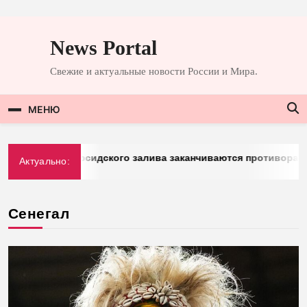
Перейти
к
News Portal
содержимому
Свежие и актуальные новости России и Мира.
МЕНЮ
rg: у стран Персидского залива заканчиваются противораке
Актуально:
2026
Сенегал