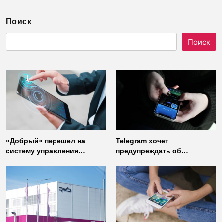
Поиск
Поиск
«Добрый» перешел на
Telegram хочет
систему управления
предупреждать об
доступом от
использовании
«Газинформсервис»
неофициальных клиентов
мессенджера