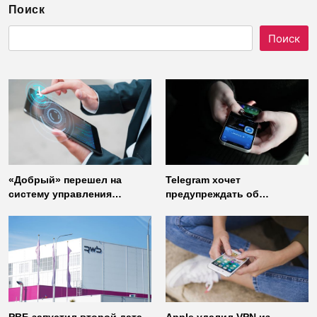
Поиск
Поиск
«Добрый» перешел на
Telegram хочет
систему управления
предупреждать об
доступом от
использовании
«Газинформсервис»
неофициальных клиентов
мессенджера