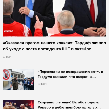
«Оказался врагом нашего хоккея»: Тардиф заявил
об уходе с поста президента IIHF в октябре
СПОРТ
«Перспектив по возвращению нет»: в
Госдуме заявили, что запрет на
продажу пива на стадионах останется
СПОРТ
в силе
Сокрушил легенду: Вагабов одолел
Ромеро в дебютном бою на голых