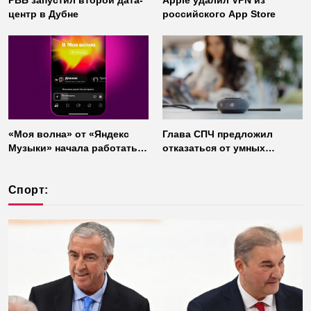
РВБ запустил второй дата-
Apple удалил VPN из
центр в Дубне
российского App Store
«Моя волна» от «Яндекс
Глава СПЧ предложил
Музыки» начала работать
отказаться от умных
без интернета
колонок из соображений
безопасности
Спорт: