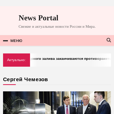
Перейти
к
News Portal
содержимому
Свежие и актуальные новости России и Мира.
МЕНЮ
 у стран Персидского залива заканчиваются противоракеты
Актуально:
Сергей Чемезов