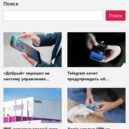
Поиск
Поиск
«Добрый» перешел на
Telegram хочет
систему управления
предупреждать об
доступом от
использовании
«Газинформсервис»
неофициальных клиентов
мессенджера