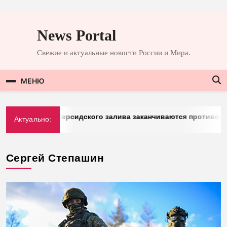
Перейти
к
News Portal
содержимому
Свежие и актуальные новости России и Мира.
МЕНЮ
berg: у стран Персидского залива заканчиваются противорак
Актуально:
3.2026
Сергей Степашин