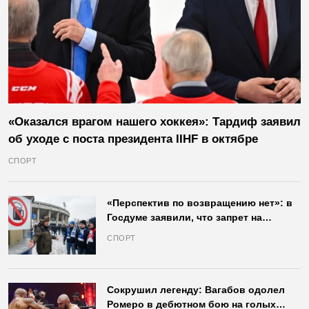
«Оказался врагом нашего хоккея»: Тардиф заявил
об уходе с поста президента IIHF в октябре
СПОРТ
«Перспектив по возвращению нет»: в
Госдуме заявили, что запрет на
продажу пива на стадионах останется
СПОРТ
в силе
Сокрушил легенду: Вагабов одолел
Ромеро в дебютном бою на голых