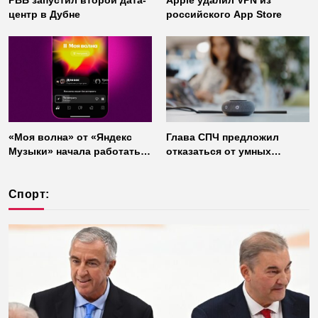
РВБ запустил второй дата-
Apple удалил VPN из
центр в Дубне
российского App Store
«Моя волна» от «Яндекс
Глава СПЧ предложил
Музыки» начала работать
отказаться от умных
без интернета
колонок из соображений
безопасности
Спорт: