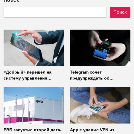
Поиск
Поиск
«Добрый» перешел на
Telegram хочет
систему управления
предупреждать об
доступом от
использовании
«Газинформсервис»
неофициальных клиентов
мессенджера
РВБ запустил второй дата-
Apple удалил VPN из