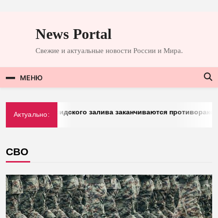
Перейти
к
News Portal
содержимому
Свежие и актуальные новости России и Мира.
МЕНЮ
 у стран Персидского залива заканчиваются противоракеты
Актуально:
СВО