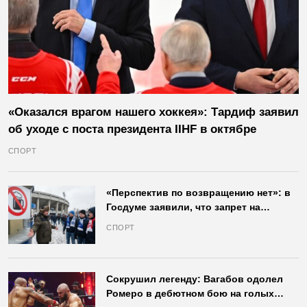
«Оказался врагом нашего хоккея»: Тардиф заявил
об уходе с поста президента IIHF в октябре
СПОРТ
«Перспектив по возвращению нет»: в
Госдуме заявили, что запрет на
продажу пива на стадионах останется
СПОРТ
в силе
Сокрушил легенду: Вагабов одолел
Ромеро в дебютном бою на голых