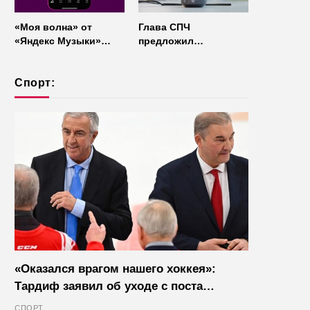
«Моя волна» от
Глава СПЧ
«Яндекс Музыки»
предложил
начала работать без
отказаться от умных
интернета
колонок из
Спорт:
соображений
безопасности
«Оказался врагом нашего хоккея»:
Тардиф заявил об уходе с поста
президента IIHF в октябре
СПОРТ