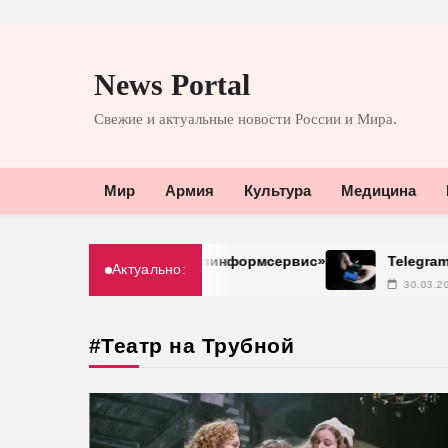
Перейти
к
News Portal
содержимому
Свежие и актуальные новости России и Мира.
Мир
Армия
Культура
Медицина
ния доступом от «Газинформсервис»
Telegram хочет
Актуально:
30.03.2026
#Театр на Трубной