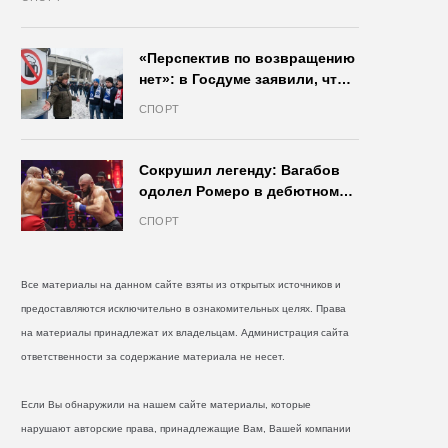
«Перспектив по возвращению
нет»: в Госдуме заявили, что
запрет на продажу пива на
СПОРТ
стадионах останется в силе
Сокрушил легенду: Вагабов
одолел Ромеро в дебютном
бою на голых кулаках и
СПОРТ
бросил вызов Джонсу
Все материалы на данном сайте взяты из открытых источников и
предоставляются исключительно в ознакомительных целях. Права
на материалы принадлежат их владельцам. Администрация сайта
ответственности за содержание материала не несет.
Если Вы обнаружили на нашем сайте материалы, которые
нарушают авторские права, принадлежащие Вам, Вашей компании