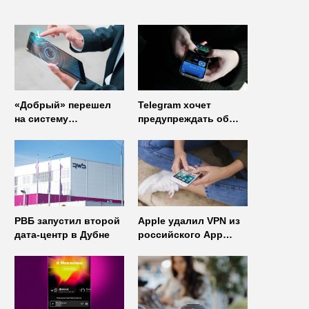
«Добрый» перешел
Telegram хочет
на систему
предупреждать об
управления доступом
использовании
от
неофициальных
«Газинформсервис»
клиентов
мессенджера
РВБ запустил второй
Apple удалил VPN из
дата-центр в Дубне
российского App
Store