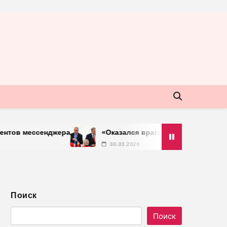
ессенджера
«Оказался врагом нашего хоккея»: Тардиф 
30.03.2026
Поиск
Поиск