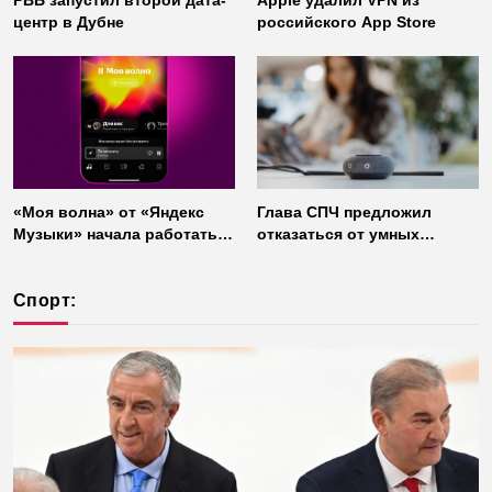
РВБ запустил второй дата-
Apple удалил VPN из
центр в Дубне
российского App Store
«Моя волна» от «Яндекс
Глава СПЧ предложил
Музыки» начала работать
отказаться от умных
без интернета
колонок из соображений
безопасности
Спорт: