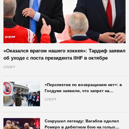
«Оказался врагом нашего хоккея»: Тардиф заявил
об уходе с поста президента IIHF в октябре
СПОРТ
«Перспектив по возвращению нет»: в
Госдуме заявили, что запрет на
продажу пива на стадионах останется
СПОРТ
в силе
Сокрушил легенду: Вагабов одолел
Ромеро в дебютном бою на голых