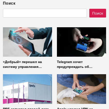
Поиск
Поиск
«Добрый» перешел на
Telegram хочет
систему управления
предупреждать об
доступом от
использовании
«Газинформсервис»
неофициальных клиентов
мессенджера