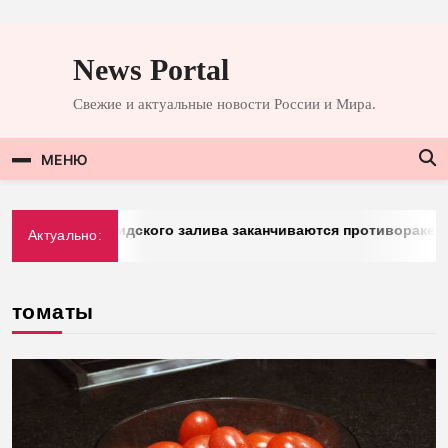
Перейти
к
News Portal
содержимому
Свежие и актуальные новости России и Мира.
МЕНЮ
: у стран Персидского залива заканчиваются противоракеты
Актуально:
6
томаты