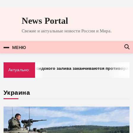
Перейти
к
News Portal
содержимому
Свежие и актуальные новости России и Мира.
МЕНЮ
 у стран Персидского залива заканчиваются противоракеты
Актуально:
Украина