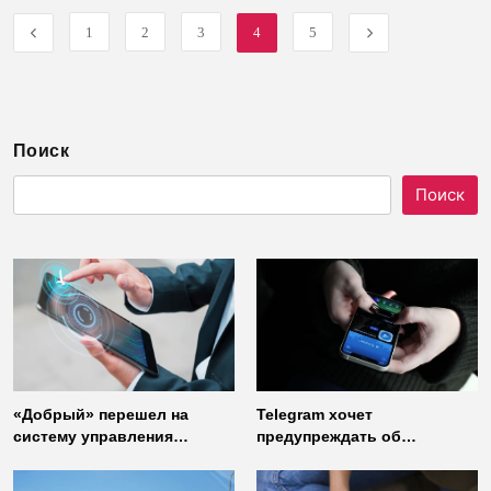
1
2
3
4
5
Поиск
Поиск
«Добрый» перешел на
Telegram хочет
систему управления
предупреждать об
доступом от
использовании
«Газинформсервис»
неофициальных клиентов