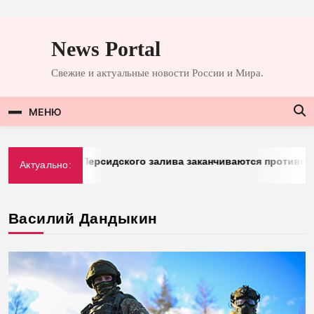
Перейти
к
News Portal
содержимому
Свежие и актуальные новости России и Мира.
МЕНЮ
mberg: у стран Персидского залива заканчиваются противора
Актуально:
03.2026
Василий Дандыкин