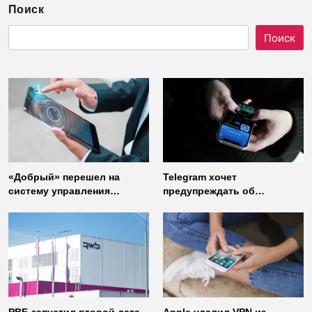
Поиск
Поиск
«Добрый» перешел на
Telegram хочет
систему управления
предупреждать об
доступом от
использовании
«Газинформсервис»
неофициальных клиентов
мессенджера