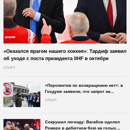
«Оказался врагом нашего хоккея»: Тардиф заявил
об уходе с поста президента IIHF в октябре
СПОРТ
«Перспектив по возвращению нет»: в
Госдуме заявили, что запрет на
продажу пива на стадионах останется
СПОРТ
в силе
Сокрушил легенду: Вагабов одолел
Ромеро в дебютном бою на голых