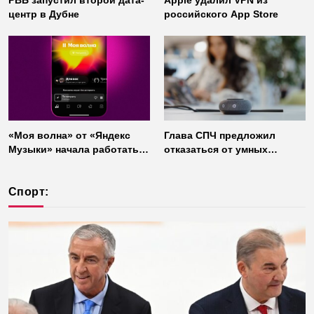
РВБ запустил второй дата-
Apple удалил VPN из
центр в Дубне
российского App Store
«Моя волна» от «Яндекс
Глава СПЧ предложил
Музыки» начала работать
отказаться от умных
без интернета
колонок из соображений
безопасности
Спорт: