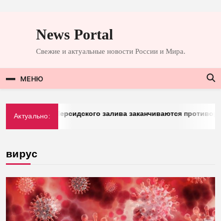
Перейти
к
News Portal
содержимому
Свежие и актуальные новости России и Мира.
МЕНЮ
berg: у стран Персидского залива заканчиваются противорак
Актуально:
3.2026
вирус