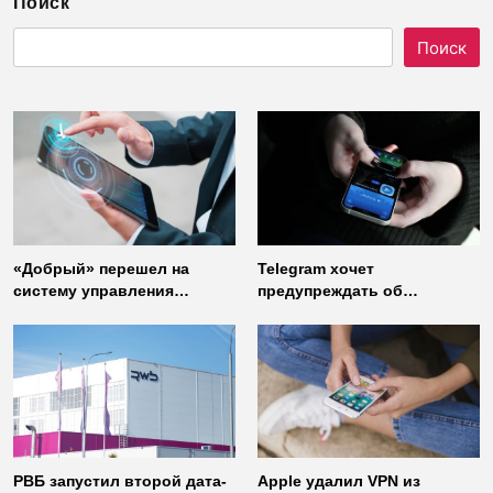
Поиск
Поиск
«Добрый» перешел на
Telegram хочет
систему управления
предупреждать об
доступом от
использовании
«Газинформсервис»
неофициальных клиентов
мессенджера
РВБ запустил второй дата-
Apple удалил VPN из