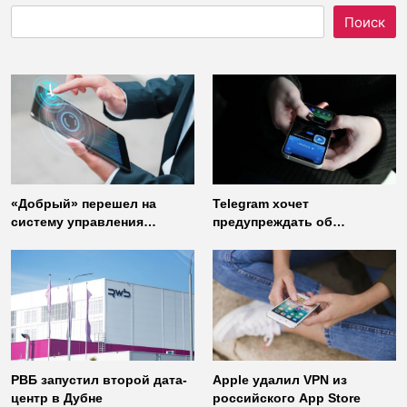
Поиск
«Добрый» перешел на
Telegram хочет
систему управления
предупреждать об
доступом от
использовании
«Газинформсервис»
неофициальных клиентов
мессенджера
РВБ запустил второй дата-
Apple удалил VPN из
центр в Дубне
российского App Store