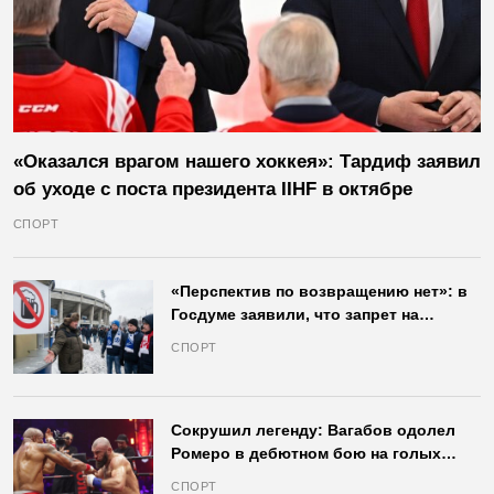
«Оказался врагом нашего хоккея»: Тардиф заявил
об уходе с поста президента IIHF в октябре
СПОРТ
«Перспектив по возвращению нет»: в
Госдуме заявили, что запрет на
продажу пива на стадионах останется
СПОРТ
в силе
Сокрушил легенду: Вагабов одолел
Ромеро в дебютном бою на голых
кулаках и бросил вызов Джонсу
СПОРТ