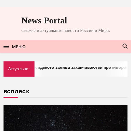
Перейти
к
News Portal
содержимому
Свежие и актуальные новости России и Мира.
МЕНЮ
rg: у стран Персидского залива заканчиваются противоракет
Актуально:
026
всплеск