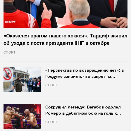
«Оказался врагом нашего хоккея»: Тардиф заявил
об уходе с поста президента IIHF в октябре
СПОРТ
«Перспектив по возвращению нет»: в
Госдуме заявили, что запрет на
продажу пива на стадионах останется
СПОРТ
в силе
Сокрушил легенду: Вагабов одолел
Ромеро в дебютном бою на голых
кулаках и бросил вызов Джонсу
СПОРТ