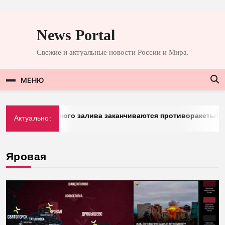
Перейти
к
News Portal
содержимому
Свежие и актуальные новости России и Мира.
МЕНЮ
 стран Персидского залива заканчиваются противоракеты
Актуально:
Яровая