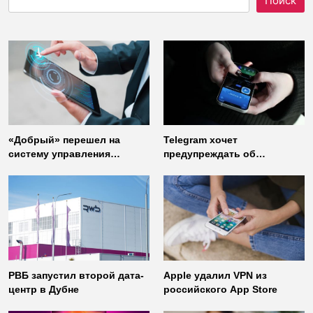
Поиск
«Добрый» перешел на
Telegram хочет
систему управления
предупреждать об
доступом от
использовании
«Газинформсервис»
неофициальных клиентов
мессенджера
РВБ запустил второй дата-
Apple удалил VPN из
центр в Дубне
российского App Store