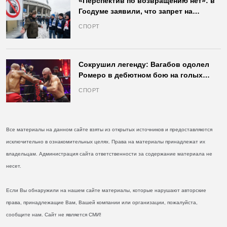
«Перспектив по возвращению нет»: в
Госдуме заявили, что запрет на
продажу пива на стадионах останется
СПОРТ
в силе
Сокрушил легенду: Вагабов одолел
Ромеро в дебютном бою на голых
кулаках и бросил вызов Джонсу
СПОРТ
Все материалы на данном сайте взяты из открытых источников и предоставляются
исключительно в ознакомительных целях. Права на материалы принадлежат их
владельцам. Администрация сайта ответственности за содержание материала не
несет.
Если Вы обнаружили на нашем сайте материалы, которые нарушают авторские
права, принадлежащие Вам, Вашей компании или организации, пожалуйста,
сообщите нам. Сайт не является СМИ!