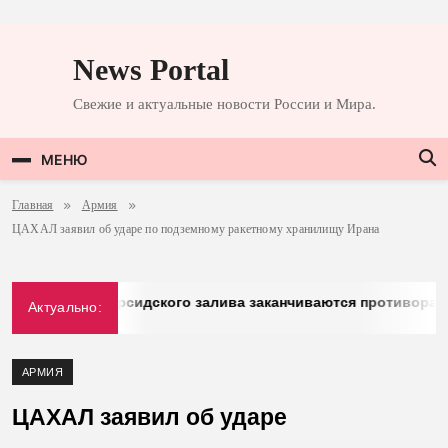
Перейти
к
News Portal
содержимому
Свежие и актуальные новости России и Мира.
МЕНЮ
Главная
Армия
ЦАХАЛ заявил об ударе по подземному ракетному хранилищу Ирана
rg: у стран Персидского залива заканчиваются противоракет
Актуально:
026
АРМИЯ
ЦАХАЛ заявил об ударе