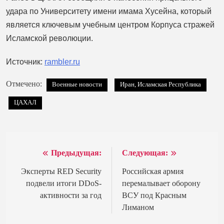
удара по Университету имени имама Хусейна, который
является ключевым учебным центром Корпуса стражей
Исламской революции.
Источник:
rambler.ru
Отмечено:
Военные новости
Иран, Исламская Республика
ЦАХАЛ
Предыдущая:
Следующая:
Навигация
по
Эксперты RED Security
Российская армия
подвели итоги DDoS-
перемалывает оборону
записям
активности за год
ВСУ под Красным
Лиманом