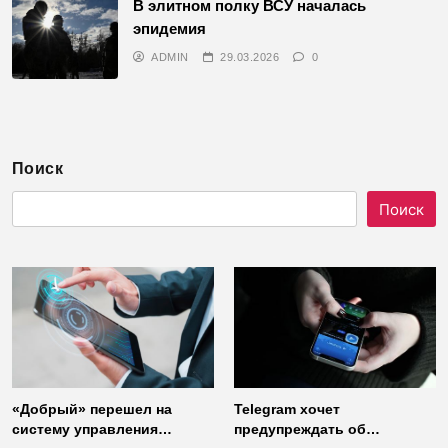
В элитном полку ВСУ началась
эпидемия
ADMIN
29.03.2026
0
Поиск
Поиск
«Добрый» перешел на
Telegram хочет
систему управления
предупреждать об