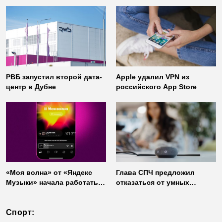
доступом от
использовании
«Газинформсервис»
неофициальных клиентов
мессенджера
РВБ запустил второй дата-
Apple удалил VPN из
центр в Дубне
российского App Store
«Моя волна» от «Яндекс
Глава СПЧ предложил
Музыки» начала работать
отказаться от умных
без интернета
колонок из соображений
безопасности
Спорт: