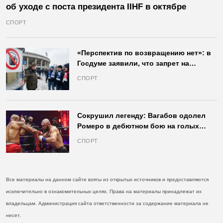
об уходе с поста президента IIHF в октябре
СПОРТ
«Перспектив по возвращению нет»: в
Госдуме заявили, что запрет на
продажу пива на стадионах останется
СПОРТ
в силе
Сокрушил легенду: Вагабов одолел
Ромеро в дебютном бою на голых
кулаках и бросил вызов Джонсу
СПОРТ
Все материалы на данном сайте взяты из открытых источников и предоставляются
исключительно в ознакомительных целях. Права на материалы принадлежат их
владельцам. Администрация сайта ответственности за содержание материала не
несет.