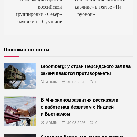
по
российской
карлика» в театре «На
записям
группировки «Север»
Трубной»
выявили на Сумщине
Похожие новости:
Bloomberg: у стран Персидского залива
заканчиваются противоракеты
ADMIN
30.03.2026
0
В Минэкономразвития рассказали
о работе над безвизом с Индией
и Вьетнамом
ADMIN
30.03.2026
0