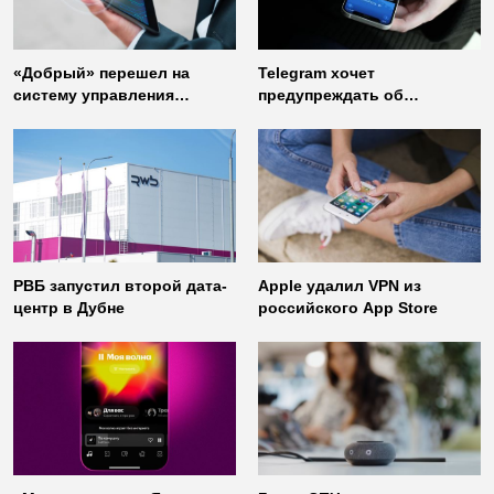
«Добрый» перешел на
Telegram хочет
систему управления
предупреждать об
доступом от
использовании
«Газинформсервис»
неофициальных клиентов
мессенджера
РВБ запустил второй дата-
Apple удалил VPN из
центр в Дубне
российского App Store