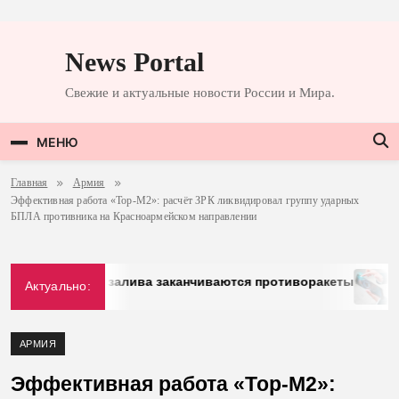
Перейти
к
News Portal
содержимому
Свежие и актуальные новости России и Мира.
МЕНЮ
Главная
Армия
Эффективная работа «Тор-М2»: расчёт ЗРК ликвидировал группу ударных
БПЛА противника на Красноармейском направлении
н Персидского залива заканчиваются противоракеты
«
Актуально:
АРМИЯ
Эффективная работа «Тор-М2»: