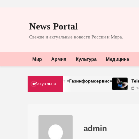
Перейти
к
News Portal
содержимому
Свежие и актуальные новости России и Мира.
Мир
Армия
Культура
Медицина
 доступом от «Газинформсервис»
Telegram хочет пр
Актуально:
30.03.2026
admin