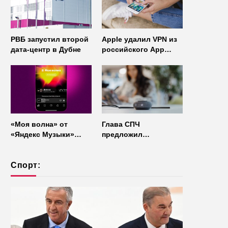
мессенджера
РВБ запустил второй
Apple удалил VPN из
дата-центр в Дубне
российского App
Store
«Моя волна» от
Глава СПЧ
«Яндекс Музыки»
предложил
начала работать без
отказаться от умных
интернета
колонок из
Спорт:
соображений
безопасности