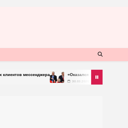
енджера
«Оказался врагом нашего хоккея»: Тардиф зая
30.03.2026