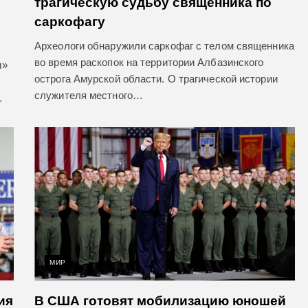
трагическую судьбу священника по
саркофагу
Археологи обнаружили саркофаг с телом священника
во время раскопок на территории Албазинского
и»
острога Амурской области. О трагической истории
служителя местного…
…
МИР
ия
В США готовят мобилизацию юношей