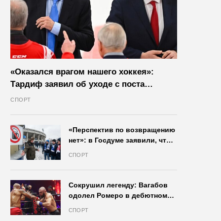
«Оказался врагом нашего хоккея»:
Тардиф заявил об уходе с поста
президента IIHF в октябре
СПОРТ
«Перспектив по возвращению
нет»: в Госдуме заявили, что
запрет на продажу пива на
СПОРТ
стадионах останется в силе
Сокрушил легенду: Вагабов
одолел Ромеро в дебютном
бою на голых кулаках и
СПОРТ
бросил вызов Джонсу