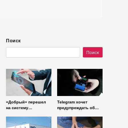
Поиск
Поиск
«Добрый» перешел
Telegram хочет
на систему
предупреждать об
управления доступом
использовании
от
неофициальных
«Газинформсервис»
клиентов