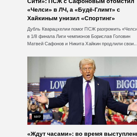
Сити»: ПСЖ с Сафоновым отомстил
«Челси» в ЛЧ, а «Будё-Глимт» с
Хайкиным унизил «Спортинг»
Дубль Кварацхелии помог ПСЖ разгромить «Челс
в 1/8 финала Лиги чемпионов Борислав Головин
Матвей Сафонов и Никита Хайкин продлили свои
МИР
«Ждут часами»: во время выступлен