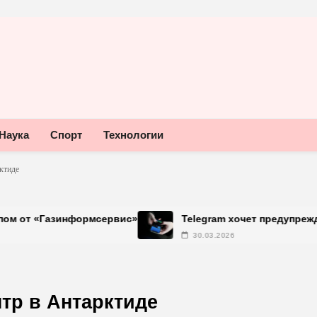
Наука
Спорт
Технологии
ктиде
информсервис»
Telegram хочет предупреждать об ис
30.03.2026
тр в Антарктиде