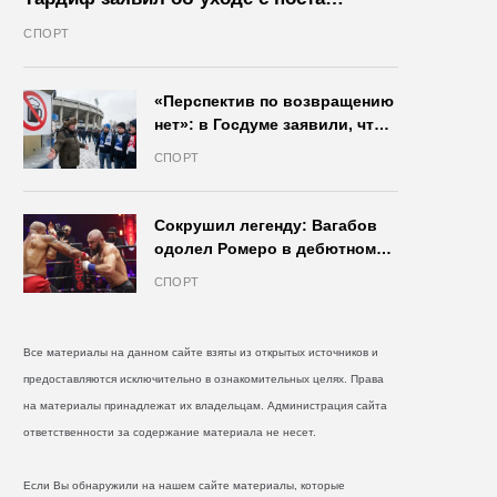
президента IIHF в октябре
СПОРТ
«Перспектив по возвращению
нет»: в Госдуме заявили, что
запрет на продажу пива на
СПОРТ
стадионах останется в силе
Сокрушил легенду: Вагабов
одолел Ромеро в дебютном
бою на голых кулаках и
СПОРТ
бросил вызов Джонсу
Все материалы на данном сайте взяты из открытых источников и
предоставляются исключительно в ознакомительных целях. Права
на материалы принадлежат их владельцам. Администрация сайта
ответственности за содержание материала не несет.
Если Вы обнаружили на нашем сайте материалы, которые