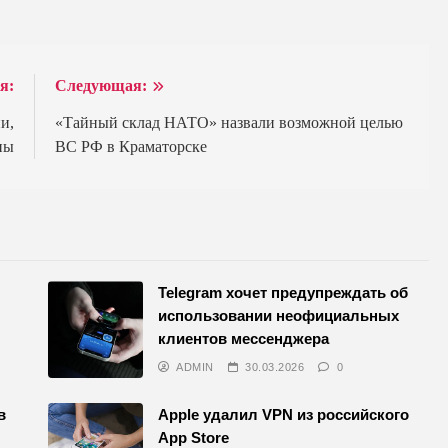
я:
Следующая:
и,
«Тайный склад НАТО» назвали возможной целью
ны
ВС РФ в Краматорске
Telegram хочет предупреждать об
использовании неофициальных
клиентов мессенджера
ADMIN
30.03.2026
0
в
Apple удалил VPN из российского
App Store