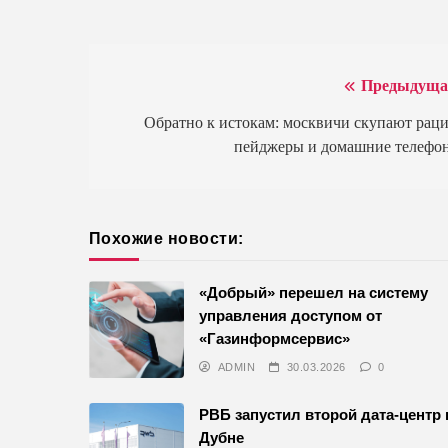
Предыдуща
Навигация
по
Обратно к истокам: москвичи скупают раци
пейджеры и домашние телефо
записям
Похожие новости:
«Добрый» перешел на систему
управления доступом от
«Газинформсервис»
ADMIN
30.03.2026
0
РВБ запустил второй дата-центр 
Дубне