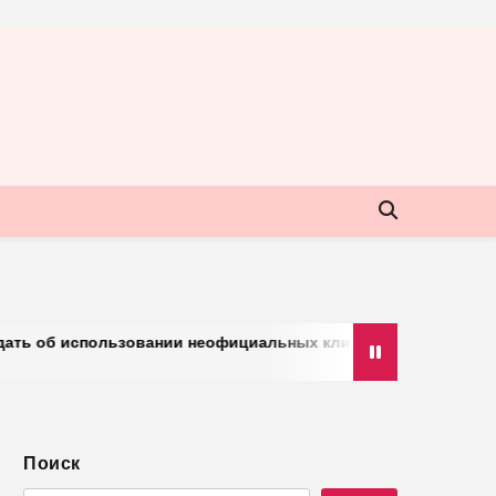
пользовании неофициальных клиентов мессенджера
«О
Поиск