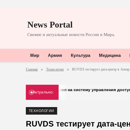
Перейти
к
News Portal
содержимому
Свежие и актуальные новости России и Мира.
Мир
Армия
Культура
Медицина
Главная
Технологии
RUVDS тестирует дата-центр в Антар
«Добрый» перешел на систему управления доступом от «Газ
Актуально:
30.03.2026
ТЕХНОЛОГИИ
RUVDS тестирует дата-цен