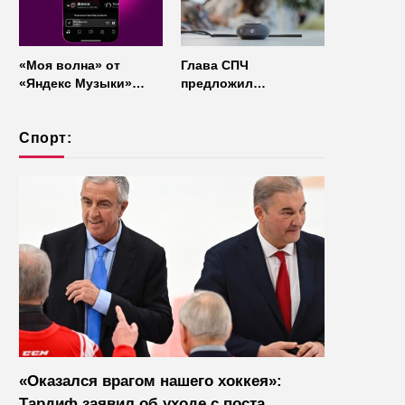
«Моя волна» от
Глава СПЧ
«Яндекс Музыки»
предложил
начала работать без
отказаться от умных
интернета
колонок из
Спорт:
соображений
безопасности
«Оказался врагом нашего хоккея»:
Тардиф заявил об уходе с поста