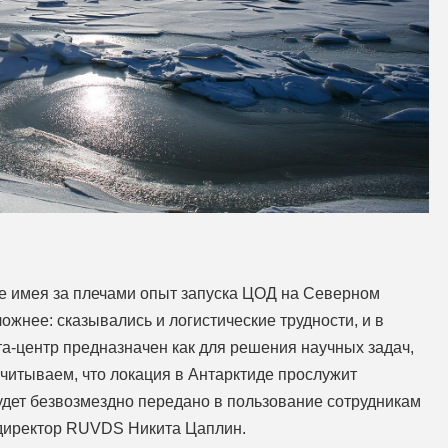
е имея за плечами опыт запуска ЦОД на Северном
ложнее: сказывались и логистические трудности, и в
а-центр предназначен как для решения научных задач,
считываем, что локация в Антарктиде прослужит
удет безвозмездно передано в пользование сотрудникам
й директор RUVDS Никита Цаплин.