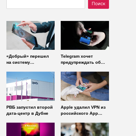
Поиск
«Добрый» перешел
Telegram хочет
на систему
предупреждать об
управления доступом
использовании
от
неофициальных
«Газинформсервис»
клиентов
мессенджера
РВБ запустил второй
Apple удалил VPN из
дата-центр в Дубне
российского App
Store