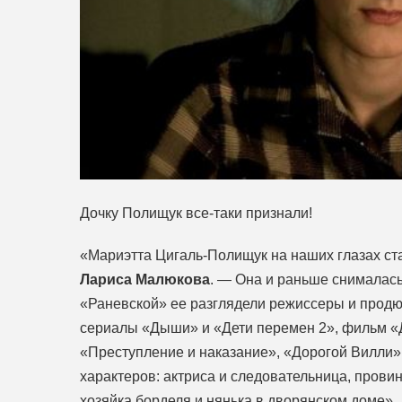
Дочку Полищук все-таки признали!
«Мариэтта Цигаль-Полищук на наших глазах ст
Лариса Малюкова
. — Она и раньше снималась,
«Раневской» ее разглядели режиссеры и продю
сериалы «Дыши» и «Дети перемен 2», фильм «
«Преступление и наказание», «Дорогой Вилли»
характеров: актриса и следовательница, прови
хозяйка борделя и нянька в дворянском доме».