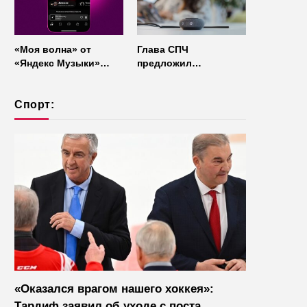
«Моя волна» от
Глава СПЧ
«Яндекс Музыки»
предложил
начала работать без
отказаться от умных
интернета
колонок из
Спорт:
соображений
безопасности
«Оказался врагом нашего хоккея»:
Тардиф заявил об уходе с поста