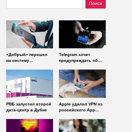
Поиск
«Добрый» перешел
Telegram хочет
на систему
предупреждать об
управления доступом
использовании
от
неофициальных
«Газинформсервис»
клиентов
мессенджера
РВБ запустил второй
Apple удалил VPN из
дата-центр в Дубне
российского App
Store