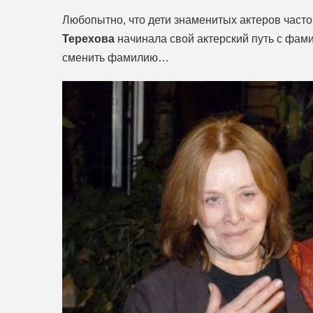
Любопытно, что дети знаменитых актеров част
Терехова
начинала свой актерский путь с фам
сменить фамилию…