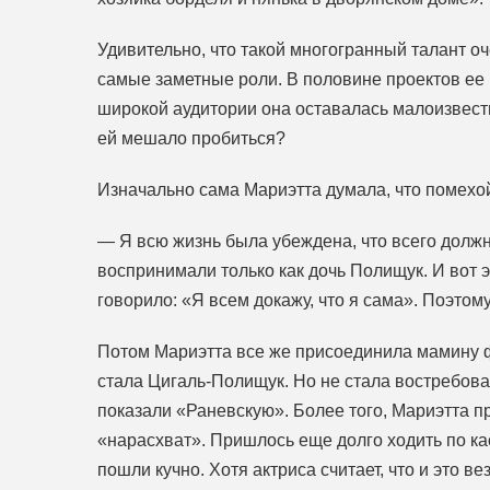
Удивительно, что такой многогранный талант оч
самые заметные роли. В половине проектов ее 
широкой аудитории она оставалась малоизвестно
ей мешало пробиться?
Изначально сама Мариэтта думала, что помехо
— Я всю жизнь была убеждена, что всего должн
воспринимали только как дочь Полищук. И вот 
говорило: «Я всем докажу, что я сама». Поэто
Потом Мариэтта все же присоединила мамину ф
стала Цигаль-Полищук. Но не стала востребован
показали «Раневскую». Более того, Мариэтта пр
«нарасхват». Пришлось еще долго ходить по ка
пошли кучно. Хотя актриса считает, что и это в