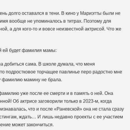
ень долго оставался в тени. В кино у Мариэтты были не
имя вообще не упоминалось в титрах. Поэтому для
й, а для кого-то и вовсе неизвестной актрисой. Что же
й ей будет фамилия мамы:
а добиться сама. В школе думала, что меня
это подростковое торчащее павлинье перо радостно мне
му фамилию мамину не брала.
амилию уже после ее смерти и в память о ней. Она
ной! Об актрисе заговорили только в 2023-м, когда
изнавалась, что и после «Раневской» она не стала сразу
стингам, ждать… И лишь недавно проекты с ее участием
езение может закончиться.