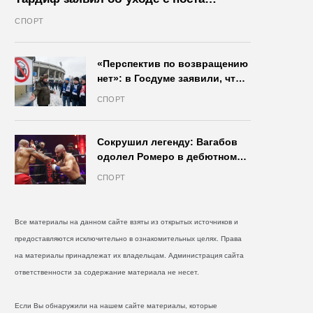
президента IIHF в октябре
СПОРТ
«Перспектив по возвращению
нет»: в Госдуме заявили, что
запрет на продажу пива на
СПОРТ
стадионах останется в силе
Сокрушил легенду: Вагабов
одолел Ромеро в дебютном
бою на голых кулаках и
СПОРТ
бросил вызов Джонсу
Все материалы на данном сайте взяты из открытых источников и
предоставляются исключительно в ознакомительных целях. Права
на материалы принадлежат их владельцам. Администрация сайта
ответственности за содержание материала не несет.
Если Вы обнаружили на нашем сайте материалы, которые