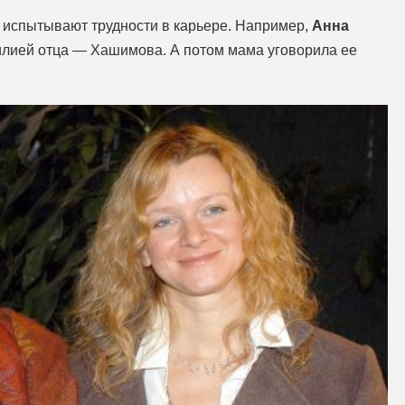
о испытывают трудности в карьере. Например,
Анна
илией отца — Хашимова. А потом мама уговорила ее