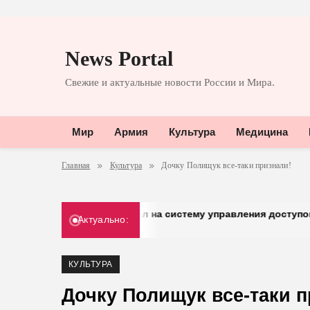
Перейти
к
News Portal
содержимому
Свежие и актуальные новости России и Мира.
Мир
Армия
Культура
Медицина
Главная
Культура
Дочку Полищук все-таки признали!
шел на систему управления доступом от «Газинформсервис»
Актуально:
КУЛЬТУРА
Дочку Полищук все-таки п