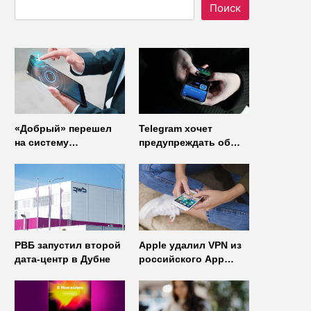
Поиск
«Добрый» перешел
Telegram хочет
на систему
предупреждать об
управления доступом
использовании
от
неофициальных
«Газинформсервис»
клиентов
мессенджера
РВБ запустил второй
Apple удалил VPN из
дата-центр в Дубне
российского App
Store