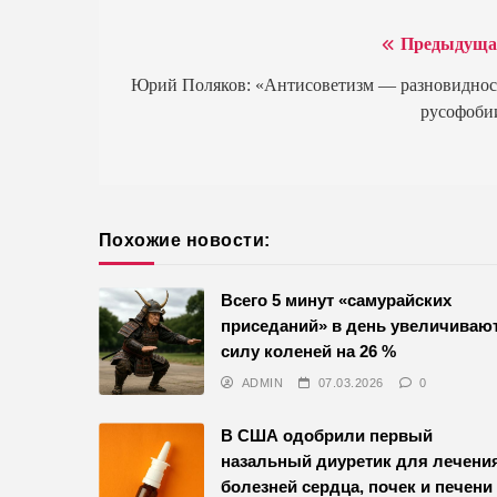
Предыдуща
Навигация
по
Юрий Поляков: «Антисоветизм — разновиднос
русофоби
записям
Похожие новости:
Всего 5 минут «самурайских
приседаний» в день увеличиваю
силу коленей на 26 %
ADMIN
07.03.2026
0
В США одобрили первый
назальный диуретик для лечени
болезней сердца, почек и печени