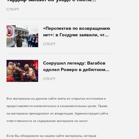
президента IIHF в октябре
СПОРТ
«Перспектив по возвращению
нет»: в Госдуме заявили, что
запрет на продажу пива на
СПОРТ
стадионах останется в силе
Сокрушил легенду: Вагабов
одолел Ромеро в дебютном
бою на голых кулаках и
СПОРТ
бросил вызов Джонсу
Все материалы на данном сайте взяты из открытых источников и
предоставляются исключительно в ознакомительных целях. Права
на материалы принадлежат их владельцам. Администрация сайта
ответственности за содержание материала не несет.
Если Вы обнаружили на нашем сайте материалы, которые