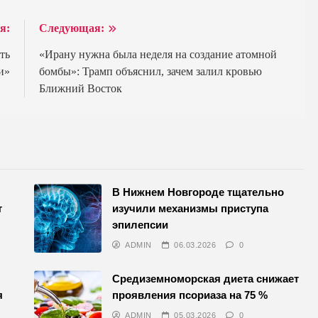
я:
Следующая:
ть
«Ирану нужна была неделя на создание атомной
и»
бомбы»: Трамп объяснил, зачем залил кровью
Ближний Восток
В Нижнем Новгороде тщательно
т
изучили механизмы приступа
эпилепсии
ADMIN
06.03.2026
0
Средиземноморская диета снижает
я
проявления псориаза на 75 %
ADMIN
05.03.2026
0