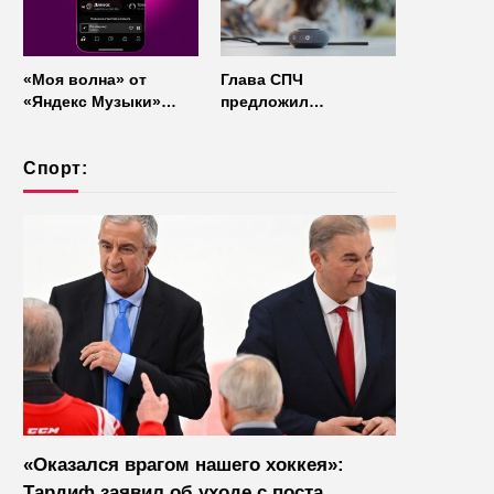
«Моя волна» от
Глава СПЧ
«Яндекс Музыки»
предложил
начала работать без
отказаться от умных
интернета
колонок из
Спорт:
соображений
безопасности
«Оказался врагом нашего хоккея»:
Тардиф заявил об уходе с поста