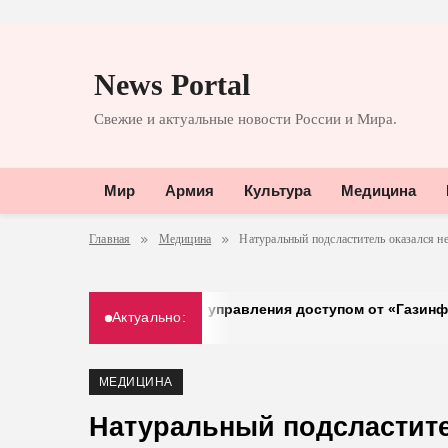
Перейти
к
News Portal
содержимому
Свежие и актуальные новости России и Мира.
Мир
Армия
Культура
Медицина
Главная
Медицина
Натуральный подсластитель оказался 
 на систему управления доступом от «Газинформсервис»
Актуально:
МЕДИЦИНА
Натуральный подсластит