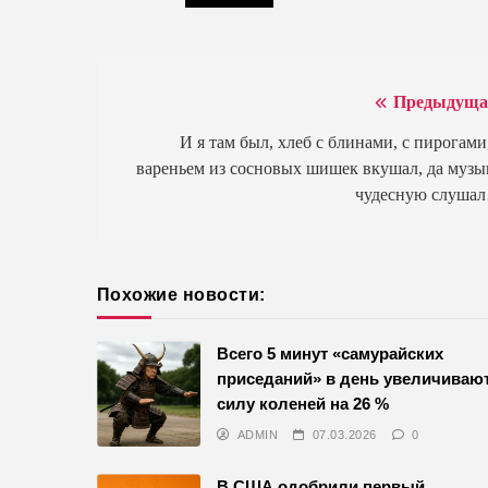
Предыдуща
Навигация
по
И я там был, хлеб с блинами, с пирогами,
вареньем из сосновых шишек вкушал, да музы
записям
чудесную слуша
Похожие новости:
Всего 5 минут «самурайских
приседаний» в день увеличиваю
силу коленей на 26 %
ADMIN
07.03.2026
0
В США одобрили первый