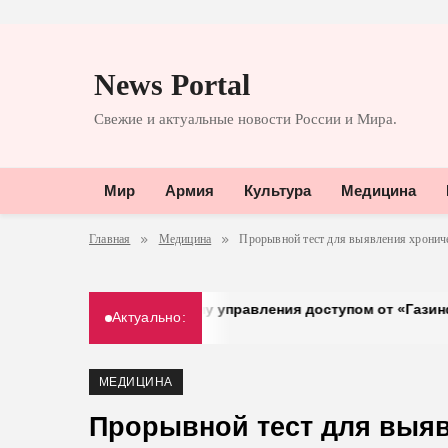
Перейти
к
News Portal
содержимому
Свежие и актуальные новости России и Мира.
Мир
Армия
Культура
Медицина
Главная
Медицина
Прорывной тест для выявления хрониче
ешел на систему управления доступом от «Газинформсервис
Актуально:
МЕДИЦИНА
Прорывной тест для выяв