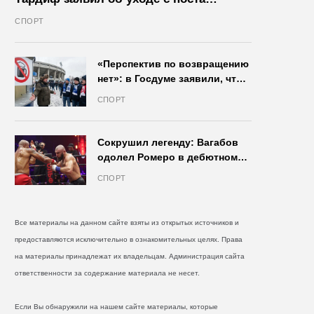
президента IIHF в октябре
СПОРТ
«Перспектив по возвращению
нет»: в Госдуме заявили, что
запрет на продажу пива на
СПОРТ
стадионах останется в силе
Сокрушил легенду: Вагабов
одолел Ромеро в дебютном
бою на голых кулаках и
СПОРТ
бросил вызов Джонсу
Все материалы на данном сайте взяты из открытых источников и
предоставляются исключительно в ознакомительных целях. Права
на материалы принадлежат их владельцам. Администрация сайта
ответственности за содержание материала не несет.
Если Вы обнаружили на нашем сайте материалы, которые