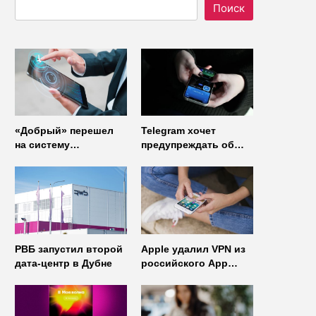
Поиск
«Добрый» перешел
Telegram хочет
на систему
предупреждать об
управления доступом
использовании
от
неофициальных
«Газинформсервис»
клиентов
мессенджера
РВБ запустил второй
Apple удалил VPN из
дата-центр в Дубне
российского App
Store