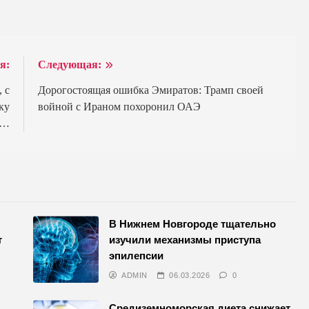
я:
Следующая:
 с
Дорогостоящая ошибка Эмиратов: Трамп своей
ку
войной с Ираном похоронил ОАЭ
л…
В Нижнем Новгороде тщательно
т
изучили механизмы приступа
эпилепсии
ADMIN
06.03.2026
0
Средиземноморская диета снижает