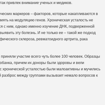
 так привлек внимание ученых и медиков.
ических маркеров – факторов, которые накапливаются в
иять на модуляцию генов. Хроническая усталость не
ся с ним, однако именно изучение ДНК, подверженной
ыявить эту болезнь. И не только ее – такой же подход
ического склероза, ревматоидного артрита, рака
а приняли участие всего чуть более 100 человек. Образцы
иобанка, причем их доноры были здоровы и вели
 с хронической усталостью были малоактивны и мучились
й разброс между группами вызывает немало вопросов к