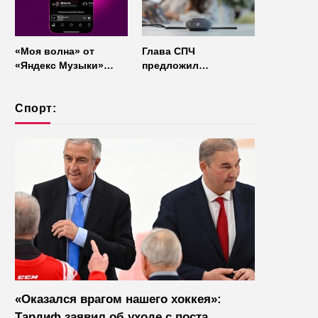
«Моя волна» от
Глава СПЧ
«Яндекс Музыки»
предложил
начала работать без
отказаться от умных
интернета
колонок из
Спорт:
соображений
безопасности
«Оказался врагом нашего хоккея»:
Тардиф заявил об уходе с поста