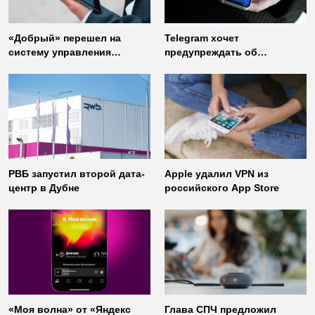
«Добрый» перешел на
Telegram хочет
систему управления
предупреждать об
доступом от
использовании
«Газинформсервис»
неофициальных клиентов
мессенджера
РВБ запустил второй дата-
Apple удалил VPN из
центр в Дубне
российского App Store
«Моя волна» от «Яндекс
Глава СПЧ предложил