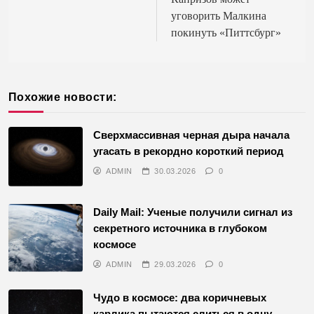
уговорить Малкина
покинуть «Питтсбург»
Похожие новости:
Сверхмассивная черная дыра начала
угасать в рекордно короткий период
ADMIN
30.03.2026
0
Daily Mail: Ученые получили сигнал из
секретного источника в глубоком
космосе
ADMIN
29.03.2026
0
Чудо в космосе: два коричневых
карлика пытаются слиться в одну