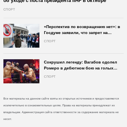
об уходе с поста президента IIHF в октябре
СПОРТ
«Перспектив по возвращению нет»: в
Госдуме заявили, что запрет на
продажу пива на стадионах останется
СПОРТ
в силе
Сокрушил легенду: Вагабов одолел
Ромеро в дебютном бою на голых
кулаках и бросил вызов Джонсу
СПОРТ
Все материалы на данном сайте взяты из открытых источников и предоставляются
исключительно в ознакомительных целях. Права на материалы принадлежат их
владельцам. Администрация сайта ответственности за содержание материала не
несет.