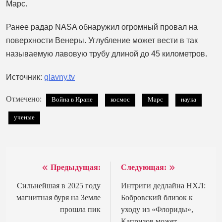
Марс.
Ранее радар NASA обнаружил огромный провал на
поверхности Венеры. Углубление может вести в так
называемую лавовую трубу длиной до 45 километров.
Источник:
glavny.tv
Отмечено:
Война в Иране
космос
Марс
наука
ученые
Предыдущая:
Следующая:
Навигация
по
Сильнейшая в 2025 году
Интриги дедлайна НХЛ:
магнитная буря на Земле
Бобровский близок к
записям
прошла пик
уходу из «Флориды»,
Капризов может