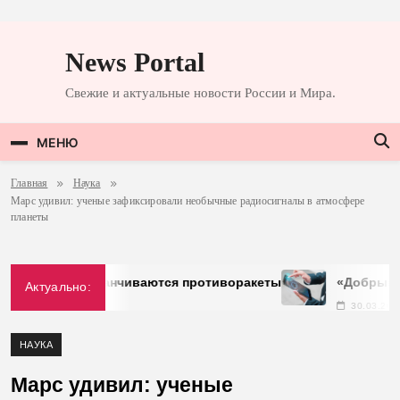
Перейти
к
News Portal
содержимому
Свежие и актуальные новости России и Мира.
МЕНЮ
Главная
Наука
Марс удивил: ученые зафиксировали необычные радиосигналы в атмосфере
планеты
ого залива заканчиваются противоракеты
«Добрый» пе
Актуально:
30.03.2026
НАУКА
Марс удивил: ученые