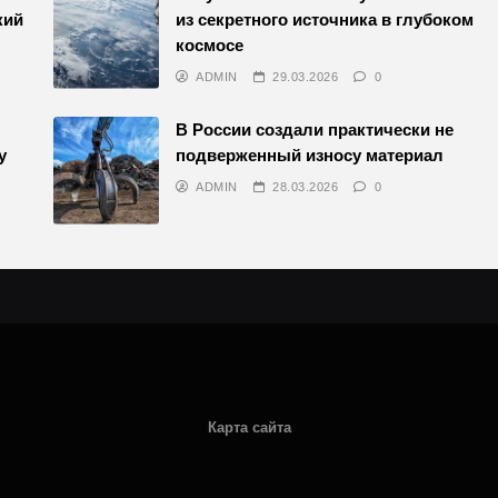
кий
из секретного источника в глубоком
космосе
ADMIN
29.03.2026
0
В России создали практически не
у
подверженный износу материал
ADMIN
28.03.2026
0
Карта сайта