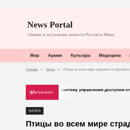
Перейти
к
News Portal
содержимому
Свежие и актуальные новости России и Мира.
Мир
Армия
Культура
Медицина
Главная
Наука
Птицы во всем мире страдают от шумового
ый» перешел на систему управления доступом от «Газинформ
Актуально:
.2026
НАУКА
Птицы во всем мире стра