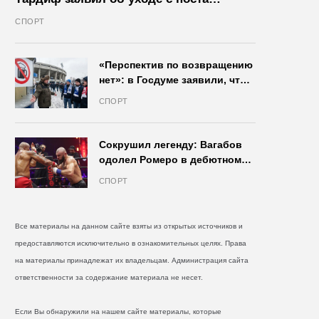
президента IIHF в октябре
СПОРТ
«Перспектив по возвращению
нет»: в Госдуме заявили, что
запрет на продажу пива на
СПОРТ
стадионах останется в силе
Сокрушил легенду: Вагабов
одолел Ромеро в дебютном
бою на голых кулаках и
СПОРТ
бросил вызов Джонсу
Все материалы на данном сайте взяты из открытых источников и
предоставляются исключительно в ознакомительных целях. Права
на материалы принадлежат их владельцам. Администрация сайта
ответственности за содержание материала не несет.
Если Вы обнаружили на нашем сайте материалы, которые