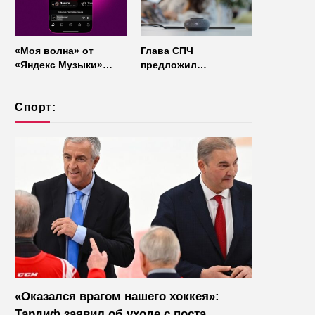
«Моя волна» от
Глава СПЧ
«Яндекс Музыки»
предложил
начала работать без
отказаться от умных
интернета
колонок из
Спорт:
соображений
безопасности
«Оказался врагом нашего хоккея»:
Тардиф заявил об уходе с поста