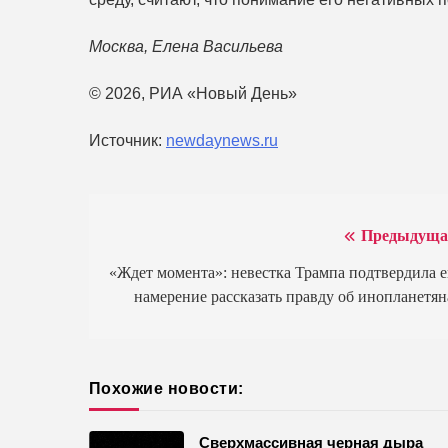
Москва, Елена Васильева
© 2026, РИА «Новый День»
Источник:
newdaynews.ru
Предыдуща
Навигация
по
«Ждет момента»: невестка Трампа подтвердила е
намерение рассказать правду об инопланетян
записям
Похожие новости:
Сверхмассивная черная дыра