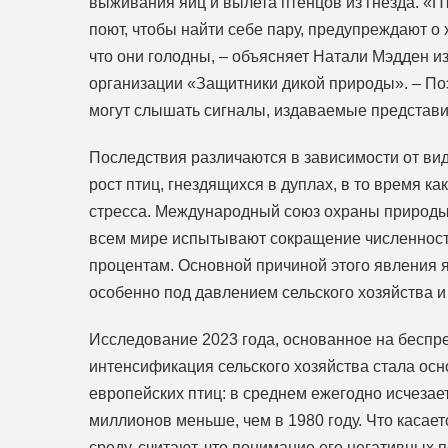
выживания яиц и вылета птенцов из гнезда. «П
поют, чтобы найти себе пару, предупреждают о 
что они голодны, – объясняет Натали Мэдден и
организации «Защитники дикой природы». – Поэ
могут слышать сигналы, издаваемые представи
Последствия различаются в зависимости от вид
рост птиц, гнездящихся в дуплах, в то время ка
стресса. Международный союз охраны природы (
всем мире испытывают сокращение численности,
процентам. Основной причиной этого явления я
особенно под давлением сельского хозяйства и
Исследование 2023 года, основанное на беспр
интенсификация сельского хозяйства стала ос
европейских птиц: в среднем ежегодно исчезае
миллионов меньше, чем в 1980 году. Что касае
среду, считают, что понимание его негативных 