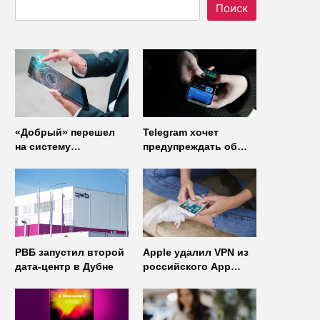
Поиск
«Добрый» перешел
Telegram хочет
на систему
предупреждать об
управления доступом
использовании
от
неофициальных
«Газинформсервис»
клиентов
мессенджера
РВБ запустил второй
Apple удалил VPN из
дата-центр в Дубне
российского App
Store