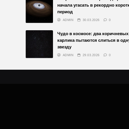
начала угасать в рекордно корот
период
ADMIN
30.03.2026
0
Чудо в космосе: два коричневых
карлика пытаются слиться в одн
звезду
ADMIN
29.03.2026
0