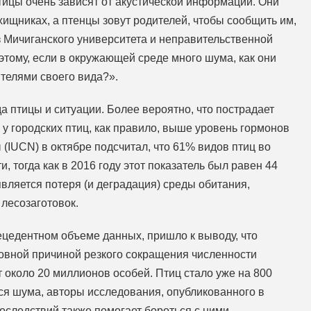
тицы очень зависят от акустической информации. Они
хищниках, а птенцы зовут родителей, чтобы сообщить им,
з Мичиганского университета и неправительственной
тому, если в окружающей среде много шума, как они
телями своего вида?».
а птицы и ситуации. Более вероятно, что пострадает
к у городских птиц, как правило, выше уровень гормонов
IUCN) в октябре подсчитал, что 61% видов птиц во
 тогда как в 2016 году этот показатель был равен 44
вляется потеря (и деградация) среды обитания,
 лесозаготовок.
ецедентном объеме данных, пришло к выводу, что
новной причиной резкого сокращения численности
т около 20 миллионов особей. Птиц стало уже на 800
тся шума, авторы исследования, опубликованного в
последствий также помогает бороться с ними.