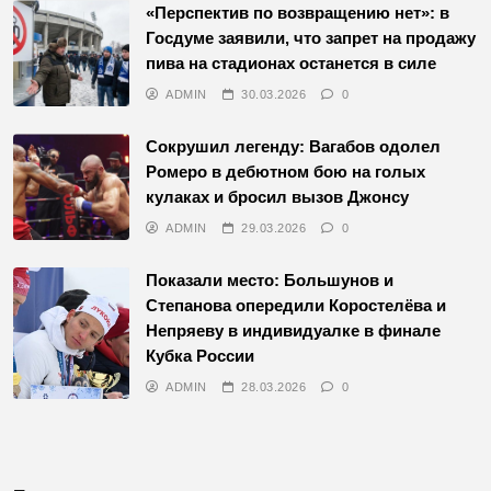
«Перспектив по возвращению нет»: в
Госдуме заявили, что запрет на продажу
пива на стадионах останется в силе
ADMIN
30.03.2026
0
Сокрушил легенду: Вагабов одолел
Ромеро в дебютном бою на голых
кулаках и бросил вызов Джонсу
ADMIN
29.03.2026
0
Показали место: Большунов и
Степанова опередили Коростелёва и
Непряеву в индивидуалке в финале
Кубка России
ADMIN
28.03.2026
0