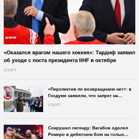
«Оказался врагом нашего хоккея»: Тардиф заявил
об уходе с поста президента IIHF в октябре
СПОРТ
«Перспектив по возвращению нет»: в
Госдуме заявили, что запрет на
продажу пива на стадионах останется
СПОРТ
в силе
Сокрушил легенду: Вагабов одолел
Ромеро в дебютном бою на голых