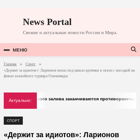
Перейти
к
News Portal
содержимому
Свежие и актуальные новости России и Мира.
МЕНЮ
Главная
Спорт
«Держит за идиотов»: Ларионов попал под шквал критики в связи с поездкой на
финал хоккейного турнира Олимпиады
тран Персидского залива заканчиваются противоракеты
Актуально:
СПОРТ
«Держит за идиотов»: Ларионов