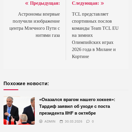
Предыдущая:
Следующая:
Навигация
по
Астрономы впервые
TCL представляет
получили изображение
спортивных послов
записям
центра Млечного Пути с
команды Team TCL EU
нитями газа
на зимних
Олимпийских играх
2026 года в Милане и
Кортине
Похожие новости:
«Оказался врагом нашего хоккея»:
Тардиф заявил об уходе с поста
президента IIHF в октябре
ADMIN
30.03.2026
0